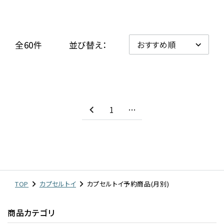
レンタル
全60件
並び替え：
景品・玩具・文具
販促用カプセルトイ
1
…
よくあるご質問
ご利用ガイド
TOP
カプセルトイ
カプセルトイ予約商品(月別)
06-6282-7659
商品カテゴリ