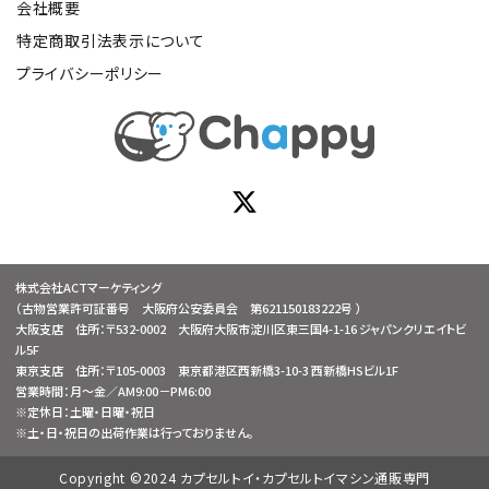
会社概要
特定商取引法表示について
プライバシーポリシー
株式会社ACTマーケティング
（古物営業許可証番号 大阪府公安委員会 第621150183222号 ）
大阪支店 住所：〒532-0002 大阪府大阪市淀川区東三国4-1-16 ジャパンクリエイトビ
ル5F
東京支店 住所：〒105-0003 東京都港区西新橋3-10-3 西新橋HSビル1F
営業時間：月～金／AM9:00－PM6:00
※定休日：土曜・日曜・祝日
※土・日・祝日の出荷作業は行っておりません。
Copyright ©2024 カプセルトイ・カプセルトイマシン通販専門