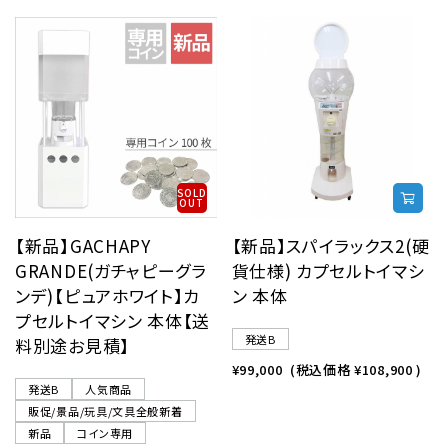
SOLD
OUT
【新品】GACHAPY
【新品】スパイラックス2(硬
GRANDE(ガチャピーグラ
貨仕様) カプセルトイマシ
ンデ)【ピュアホワイト】カ
ン 本体
プセルトイマシン 本体【送
発送B
料別途お見積】
¥99,000
(税込価格
¥108,900
)
発送B
人気商品
販促/景品/玩具/文具全般新着
新品
コイン専用