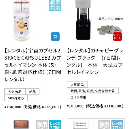
レンタル
景品・玩具・文具
SOLD
OUT
販促用カプセルトイ
【レンタル】宇宙カプセル2
【レンタル】ガチャピーグラ
SPACE CAPSULEE2 カプ
ンデ ブラック (7日間レ
セルトイマシン 本体（効
ンタル) 本体 大型カプ
よくあるご質問
果・紙幣対応仕様）（7日間
セルトイマシン
レンタル）
ご利用ガイド
人気商品
販促/景品/玩具/文具全般新着
人気商品
新品
コイン専用
500円対応
¥100,000
(税込価格
¥110,000
)
¥130,000
(税込価格
¥143,000
)
06-6282-7659