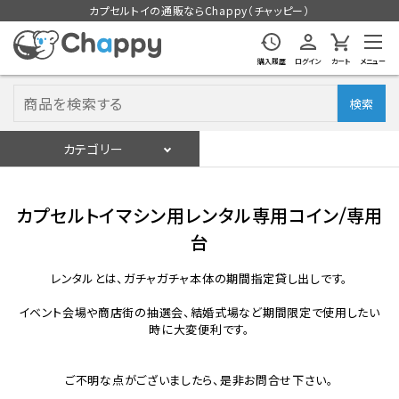
カプセルトイの通販ならChappy（チャッピー）
購入履歴
ログイン
カート
メニュー
検索
カテゴリー
入荷スケジュール
ログイン
会員登録
カプセルトイマシン用レンタル専用コイン/専用
入荷スケジュールをチェック
台
レンタルとは、ガチャガチャ本体の期間指定貸し出しです。
カプセルトイマシン本体
イベント会場や商店街の抽選会、結婚式場など期間限定で使用したい
時に大変便利です。
カプセルトイ
ご不明な点がございましたら、是非お問合せ下さい。
販促用空カプセル