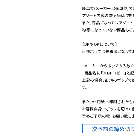
袋単位(メーカー出荷単位)で
アソート内容の変更等はできま
また、商品によってはアソート
均等になっていない商品もござ
【DP/POPについて】

正規ポップは先着順となってお
・メーカーからポップの入数が
・商品名に「※DPコピー」と記
上記の場合、正規のポップで
す。

また、A4用紙へ印刷されたも
お客様自身でポップを切って使
予めご了承の程、お願い致しま
一次予約の締め切