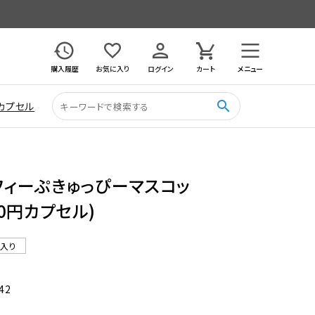
購入履歴
お気に入り
ログイン
カート
メニュー
search
カプセル
フィーぷきゅっぴーマスコッ
00円カプセル)
ル入り
42