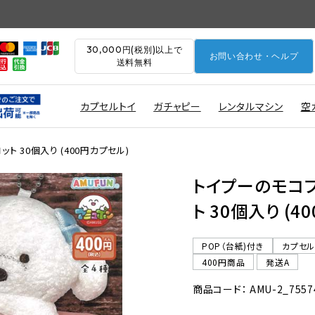
30,000円(税別)以上で
お問い合わせ・ヘルプ
送料無料
カプセルトイ
ガチャピー
レンタルマシン
空
 30個入り (400円カプセル)
トイプーのモコ
ト 30個入り (4
POP（台紙)付き
カプセ
400円商品
発送A
商品コード： AMU-2_7557