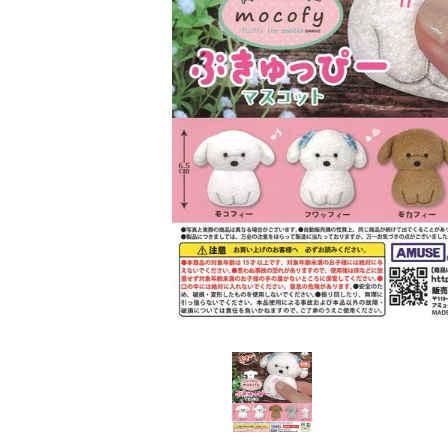
レンタル
景品・玩具・文具
販促用カプセルトイ
よくあるご質問
ご利用ガイド
06-6282-7659