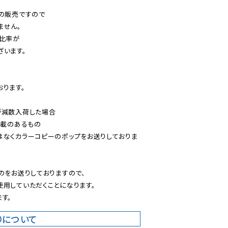
の販売ですので

せん。

比率が

います。

ります。

減数入荷した場合

載のあるもの

はなくカラーコピーのポップをお送りしておりま
のをお送りしておりますので、

用していただくことになります。

す。
りについて