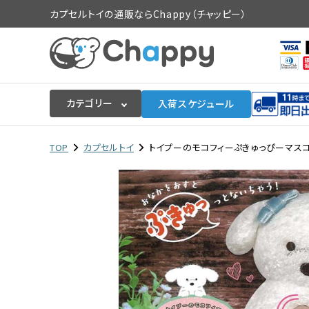
カプセルトイの通販ならChappy（チャッピー）
カテゴリー
入荷スケジュール
ログイン
会員登録
TOP
カプセルトイ
トイプーのモコフィーぷきゅっぴーマスコット
入荷スケジュールをチェック
カプセルトイマシン本体
カプセルトイ
販促用空カプセル