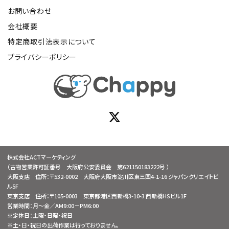
お問い合わせ
会社概要
特定商取引法表示について
プライバシーポリシー
株式会社ACTマーケティング
（古物営業許可証番号 大阪府公安委員会 第621150183222号 ）
大阪支店 住所：〒532-0002 大阪府大阪市淀川区東三国4-1-16 ジャパンクリエイトビ
ル5F
東京支店 住所：〒105-0003 東京都港区西新橋3-10-3 西新橋HSビル1F
営業時間：月～金／AM9:00－PM6:00
※定休日：土曜・日曜・祝日
※土・日・祝日の出荷作業は行っておりません。