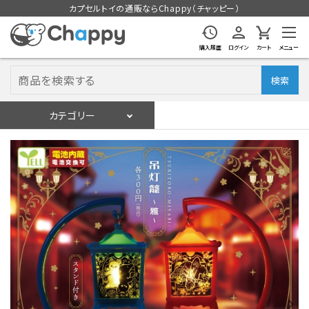
カプセルトイの通販ならChappy（チャッピー）
購入履歴
ログイン
カート
メニュー
検索
カテゴリー
入荷スケジュール
ログイン
会員登録
入荷スケジュールをチェック
カプセルトイマシン本体
カプセルトイ
販促用空カプセル