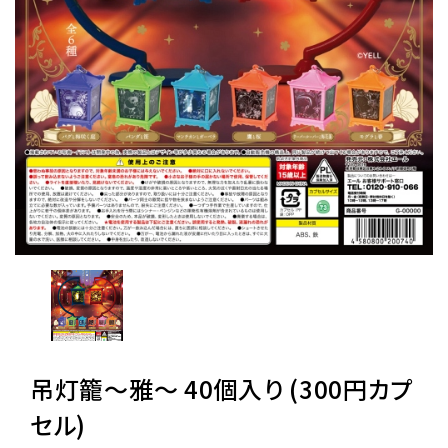
レンタル
景品・玩具・文具
販促用カプセルトイ
よくあるご質問
ご利用ガイド
06-6282-7659
吊灯籠〜雅〜 40個入り (300円カプ
セル)