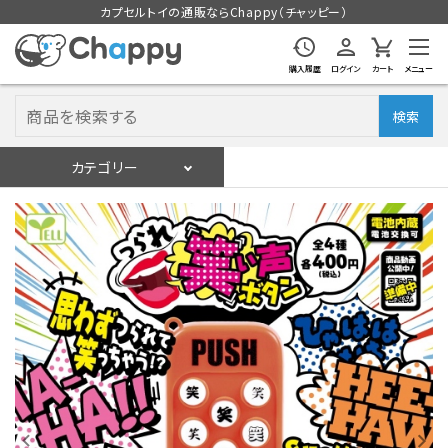
カプセルトイの通販ならChappy（チャッピー）
購入履歴
ログイン
カート
メニュー
検索
カテゴリー
入荷スケジュール
ログイン
会員登録
入荷スケジュールをチェック
カプセルトイマシン本体
カプセルトイ
販促用空カプセル