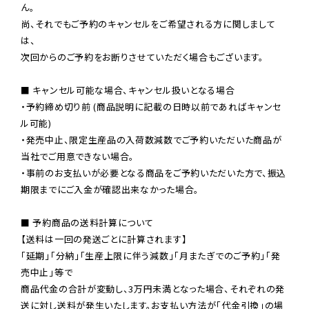
ん。

尚、それでもご予約のキャンセルをご希望される方に関しまして
は、

次回からのご予約をお断りさせていただく場合もございます。

■ キャンセル可能な場合、キャンセル扱いとなる場合

・予約締め切り前 (商品説明に記載の日時以前であればキャンセ
ル可能)

・発売中止、限定生産品の入荷数減数でご予約いただいた商品が
当社でご用意できない場合。

・事前のお支払いが必要となる商品をご予約いただいた方で、振込
期限までにご入金が確認出来なかった場合。

■ 予約商品の送料計算について

【送料は一回の発送ごとに計算されます】

「延期」「分納」「生産上限に伴う減数」「月またぎでのご予約」「発
売中止」等で

商品代金の合計が変動し、3万円未満となった場合、それぞれの発
送に対し送料が発生いたします。お支払い方法が「代金引換」の場