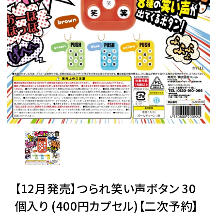
レンタル
景品・玩具・文具
販促用カプセルトイ
よくあるご質問
ご利用ガイド
06-6282-7659
【12月発売】つられ笑い声ボタン 30
個入り (400円カプセル)【二次予約】