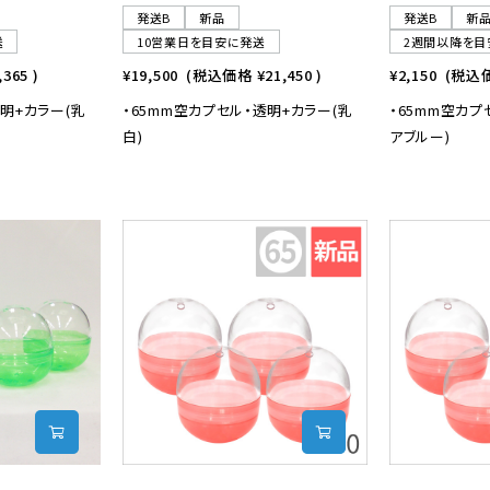
発送B
新品
発送B
新
送
10営業日を目安に発送
2週間以降を目
,365
)
¥19,500
(税込価格
¥21,450
)
¥2,150
(税込
透明+カラー(乳
・65mm空カプセル・透明+カラー(乳
・65mm空カプ
白)
アブルー)