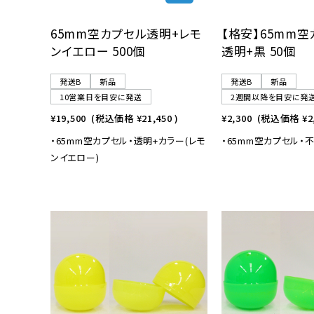
65mm空カプセル透明+レモ
【格安】65mm
ンイエロー 500個
透明+黒 50個
発送B
新品
発送B
新品
10営業日を目安に発送
2週間以降を目安に発
¥19,500
(税込価格
¥21,450
)
¥2,300
(税込価格
¥2
・65mm空カプセル・透明+カラー(レモ
・65mm空カプセル・不
ンイエロー)