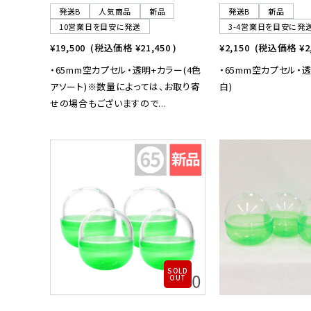
発送B
人気商品
新品
発送B
新品
10営業日を目安に発送
3-4営業日を目安に発
¥19,500
(税込価格
¥21,450
)
¥2,150
(税込価格
¥2
・65mm空カプセル・透明+カラー(4色
・65mm空カプセル・
アソート)※数量によっては、お取り寄
白)
せの場合もございますので...
SOLD
OUT