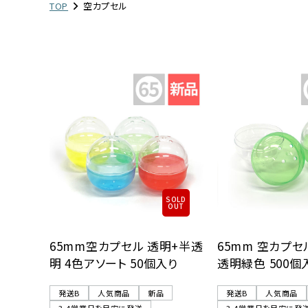
TOP
空カプセル
レンタル
景品・玩具・文具
販促用カプセルトイ
よくあるご質問
ご利用ガイド
SOLD
OUT
65mm空カプセル 透明+半透
65mm 空カプセ
06-6282-7659
明 4色アソート 50個入り
透明緑色 500個
発送B
人気商品
新品
発送B
人気商品