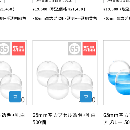
送
3-4営業日を目安に発送
3-4営業日を
21,450
)
¥19,500
(税込価格
¥21,450
)
¥19,500
(税
透明+半透明緑色
・65mm空カプセル・透明+半透明黄色
・65mm空カ
ル透明+乳白
65mm空カプセル透明+乳白
65mm空カ
500個
アブルー 5