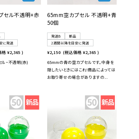
カプセル不透明+赤
65mm空カプセル 不透明+青
50個
品
発送B
新品
安に発送
2週間以降を目安に発送
価格
¥2,365
)
¥2,150
(税込価格
¥2,365
)
セル・不透明(赤)
65mmの青の空カプセルです。中身を
隠したいときにはこれ!商品によっては
お取り寄せの場合がありますの...