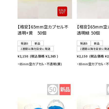
SOLD
OUT
【格安】65mm空カプセル不
【格安】65mm
透明+黄 50個
透明緑 50個
発送B
新品
発送B
新品
2週間以降を目安に発送
2週間以降を目安に発
¥2,150
(税込価格
¥2,365
)
¥2,150
(税込価格
¥2
・65mm空カプセル・不透明(黄)
・65mm空カプセル・不