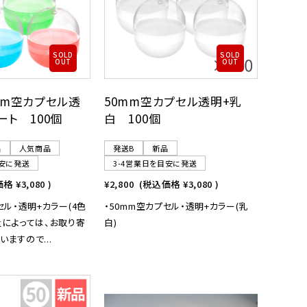
SOLD
SOLD
OUT
OUT
mm空カプセル透
50mm空カプセル透明+乳
ート 100個
白 100個
品
人気商品
発送B
新品
目安に発送
3-4営業日を目安に発送
価格
¥3,080
)
¥2,800
(税込価格
¥3,080
)
セル・透明+カラー(4色
・50mm空カプセル・透明+カラー(乳
量によっては、お取り寄
白)
ますので...