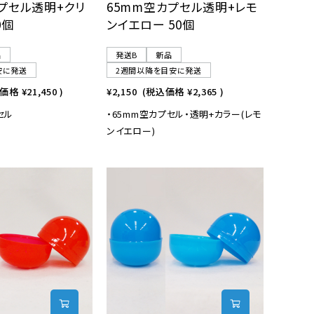
プセル透明+クリ
65mm空カプセル透明+レモ
0個
ンイエロー 50個
品
発送B
新品
安に発送
2週間以降を目安に発送
込価格
¥21,450
)
¥2,150
(税込価格
¥2,365
)
セル
・65mm空カプセル・透明+カラー(レモ
ンイエロー)