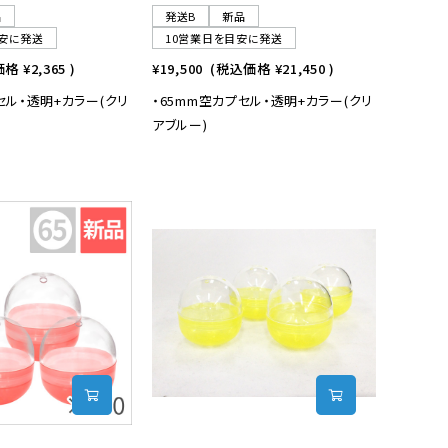
品
発送B
新品
安に発送
10営業日を目安に発送
価格
¥2,365
)
¥19,500
(税込価格
¥21,450
)
セル・透明+カラー(クリ
・65mm空カプセル・透明+カラー(クリ
アブルー)