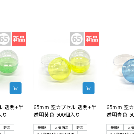
ル 透明+半
65mm 空カプセル 透明+半
65mm 空
入り
透明黄色 500個入り
透明青色 5
新品
発送B
人気商品
新品
発送B
人