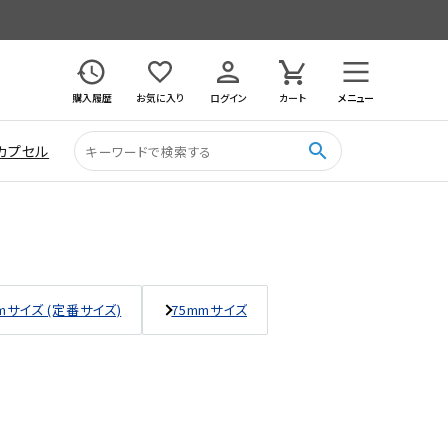
購入履歴
お気に入り
ログイン
カート
メニュー
search
カプセル
mサイズ (定番サイズ)
75mmサイズ