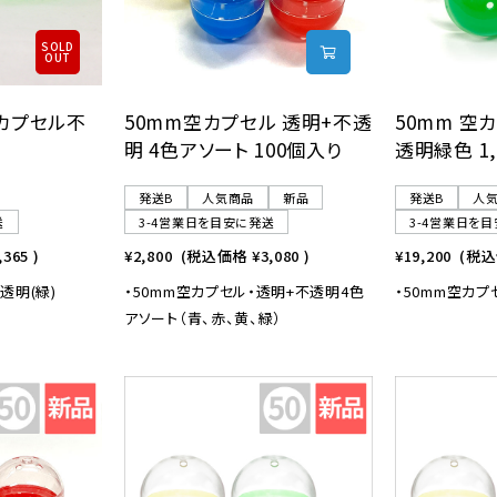
SOLD
OUT
空カプセル不
50mm空カプセル 透明+不透
50mm 空
明 4色アソート 100個入り
透明緑色 1
発送B
人気商品
新品
発送B
人
送
3-4営業日を目安に発送
3-4営業日を
,365
)
¥2,800
(税込価格
¥3,080
)
¥19,200
(税
透明(緑)
・50mm空カプセル・透明+不透明4色
・50mm空カ
アソート（青、赤、黄、緑）