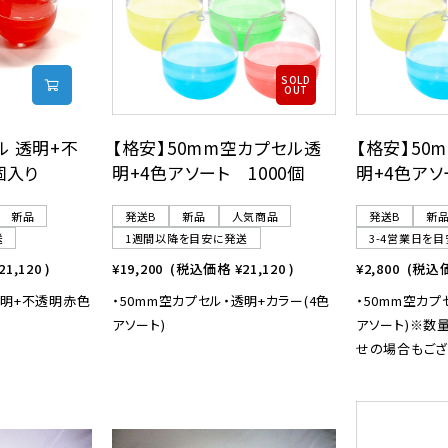
SOLD
OUT
ル 透明+不
【格安】50mm空カプセル透
【格安】50
個入り
明+4色アソート 1000個
明+4色アソ
新品
発送B
新品
人気商品
発送B
新
送
1週間以降を目安に発送
3-4営業日を
21,120
)
¥19,200
(税込価格
¥21,120
)
¥2,800
(税込
透明+不透明赤色
・50mm空カプセル・透明+カラー(4色
・50mm空カプ
アソート)
アソート)※数
せの場合もござい