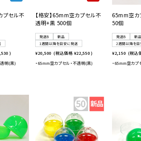
空カプセル不
【格安】65mm空カプセル不
65mm空
透明+黒 500個
50個
発送B
新品
発送B
新
送
1週間以降を目安に発送
2週間以降を目
,530
)
¥20,500
(税込価格
¥22,550
)
¥2,150
(税込
透明(黒)
・65mm空カプセル・不透明(黒)
・65mm空カプ