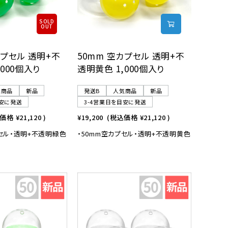
SOLD
OUT
カプセル 透明+不
50mm 空カプセル 透明+不
,000個入り
透明黄色 1,000個入り
気商品
新品
発送B
人気商品
新品
目安に発送
3-4営業日を目安に発送
込価格
¥21,120
)
¥19,200
(税込価格
¥21,120
)
プセル・透明+不透明緑色
・50mm空カプセル・透明+不透明黄色