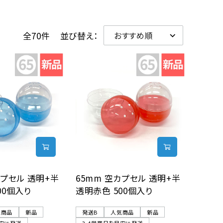
全70件
並び替え：
カプセル 透明+半
65mm 空カプセル 透明+半
00個入り
透明赤色 500個入り
気商品
新品
発送B
人気商品
新品