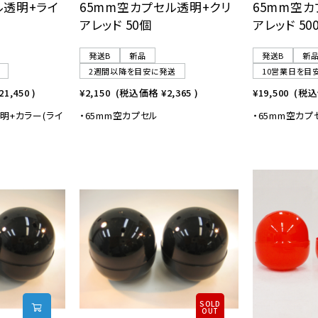
ル透明+ライ
65mm空カプセル透明+クリ
65mm空カ
アレッド 50個
アレッド 50
発送B
新品
発送B
新
2週間以降を目安に発送
10営業日を目
21,450
)
¥2,150
(税込価格
¥2,365
)
¥19,500
(税
明+カラー(ライ
・65mm空カプセル
・65mm空カプ
SOLD
OUT