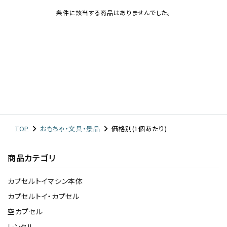
条件に該当する商品はありませんでした。
レンタル
景品・玩具・文具
販促用カプセルトイ
よくあるご質問
TOP
おもちゃ・文具・景品
価格別(1個あたり)
ご利用ガイド
商品カテゴリ
カプセルトイマシン本体
06-6282-7659
カプセルトイ・カプセル
空カプセル
レンタル