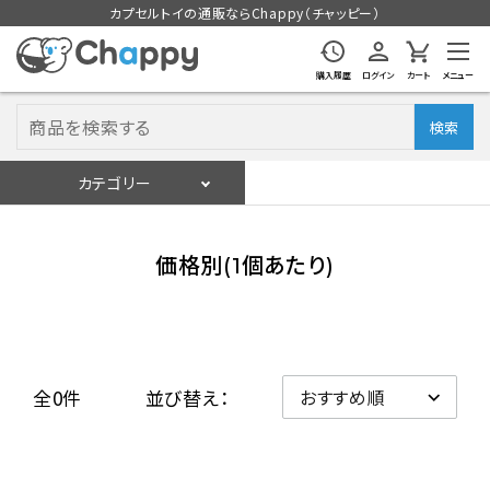
カプセルトイの通販ならChappy（チャッピー）
購入履歴
ログイン
カート
メニュー
検索
カテゴリー
入荷スケジュール
ログイン
会員登録
価格別(1個あたり)
入荷スケジュールをチェック
カプセルトイマシン本体
全0件
並び替え：
カプセルトイ
販促用空カプセル