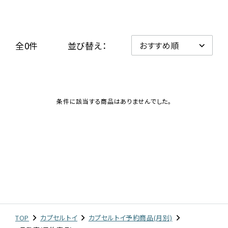
レンタル
全0件
並び替え：
景品・玩具・文具
販促用カプセルトイ
条件に該当する商品はありませんでした。
よくあるご質問
ご利用ガイド
06-6282-7659
TOP
カプセルトイ
カプセルトイ予約商品(月別)