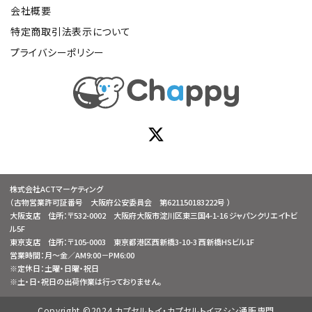
会社概要
特定商取引法表示について
プライバシーポリシー
株式会社ACTマーケティング
（古物営業許可証番号 大阪府公安委員会 第621150183222号 ）
大阪支店 住所：〒532-0002 大阪府大阪市淀川区東三国4-1-16 ジャパンクリエイトビ
ル5F
東京支店 住所：〒105-0003 東京都港区西新橋3-10-3 西新橋HSビル1F
営業時間：月～金／AM9:00－PM6:00
※定休日：土曜・日曜・祝日
※土・日・祝日の出荷作業は行っておりません。
Copyright ©2024 カプセルトイ・カプセルトイマシン通販専門