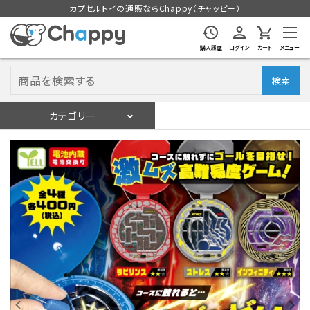
カプセルトイの通販ならChappy（チャッピー）
購入履歴
ログイン
カート
メニュー
検索
カテゴリー
入荷スケジュール
ログイン
会員登録
入荷スケジュールをチェック
カプセルトイマシン本体
カプセルトイ
販促用空カプセル