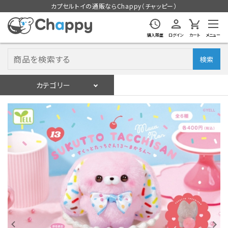
カプセルトイの通販ならChappy（チャッピー）
購入履歴
ログイン
カート
メニュー
検索
カテゴリー
入荷スケジュール
ログイン
会員登録
入荷スケジュールをチェック
カプセルトイマシン本体
カプセルトイ
販促用空カプセル