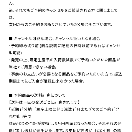
ん。

尚、それでもご予約のキャンセルをご希望される方に関しまして
は、

次回からのご予約をお断りさせていただく場合もございます。

■ キャンセル可能な場合、キャンセル扱いとなる場合

・予約締め切り前 (商品説明に記載の日時以前であればキャンセ
ル可能)

・発売中止、限定生産品の入荷数減数でご予約いただいた商品が
当社でご用意できない場合。

・事前のお支払いが必要となる商品をご予約いただいた方で、振込
期限までにご入金が確認出来なかった場合。

■ 予約商品の送料計算について

【送料は一回の発送ごとに計算されます】

「延期」「分納」「生産上限に伴う減数」「月またぎでのご予約」「発
売中止」等で

商品代金の合計が変動し、3万円未満となった場合、それぞれの発
送に対し送料が発生いたします。お支払い方法が「代金引換」の場