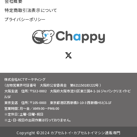
会社概要
特定商取引法表示について
プライバシーポリシー
株式会社ACTマーケティング
（古物営業許可証番号 大阪府公安委員会 第621150183222号 ）
大阪支店 住所：〒532-0002 大阪府大阪市淀川区東三国4-1-16 ジャパンクリエイトビ
ル5F
東京支店 住所：〒105-0003 東京都港区西新橋3-10-3 西新橋HSビル1F
営業時間：月～金／AM9:00－PM6:00
※定休日：土曜・日曜・祝日
※土・日・祝日の出荷作業は行っておりません。
Copyright ©2024 カプセルトイ・カプセルトイマシン通販専門