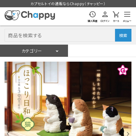
カプセルトイの通販ならChappy（チャッピー）
購入履歴
ログイン
カート
メニュー
検索
カテゴリー
入荷スケジュール
ログイン
会員登録
入荷スケジュールをチェック
カプセルトイマシン本体
カプセルトイ
販促用空カプセル