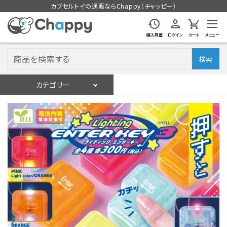
カプセルトイの通販ならChappy（チャッピー）
購入履歴
ログイン
カート
メニュー
検索
カテゴリー
入荷スケジュール
ログイン
会員登録
入荷スケジュールをチェック
カプセルトイマシン本体
カプセルトイ
販促用空カプセル