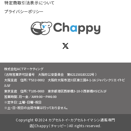
特定商取引法表示について
プライバシーポリシー
株式会社ACTマーケティング
（古物営業許可証番号 大阪府公安委員会 第621150183222号 ）
大阪支店 住所：〒532-0002 大阪府大阪市淀川区東三国4-1-16 ジャパンクリエイトビ
ル5F
東京支店 住所：〒105-0003 東京都港区西新橋3-10-3 西新橋HSビル1F
営業時間：月～金／AM9:00－PM6:00
※定休日：土曜・日曜・祝日
※土・日・祝日の出荷作業は行っておりません。
Copyright ©2024 カプセルトイ・カプセルトイマシン通販専門
店|Chappy（チャッピー）All rights reserved.