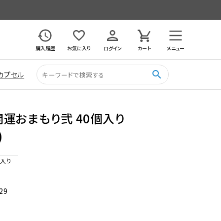
購入履歴
お気に入り
ログイン
カート
メニュー
search
カプセル
運おまもり弐 40個入り
)
ル入り
29