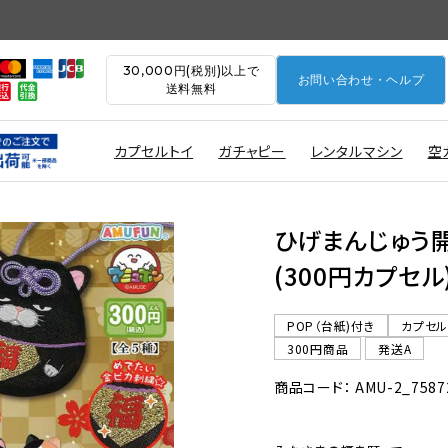
30,000円(税別)以上で
お問い合わせ・ヘルプ
送料無料
カプセルトイ
ガチャピー
レンタルマシン
空
ひげまんじゅう開
(300円カプセル
POP（台紙)付き
カプセ
300円商品
発送A
商品コード： AMU-2_7587