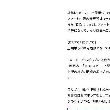
袋単位(メーカー出荷単位)で
アソート内容の変更等はできま
また、商品によってはアソート
均等になっていない商品もござ
【DP/POPについて】

正規ポップは先着順となってお
・メーカーからポップの入数が
・商品名に「※DPコピー」と記
上記の場合、正規のポップで
す。

また、A4用紙へ印刷されたも
お客様自身でポップを切って使
予めご了承の程、お願い致しま