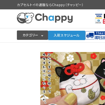
カプセルトイの通販ならChappy（チャッピー）
カテゴリー
入荷スケジュール
ログイン
会員登録
入荷スケジュールをチェック
カプセルトイマシン本体
カプセルトイ
販促用空カプセル