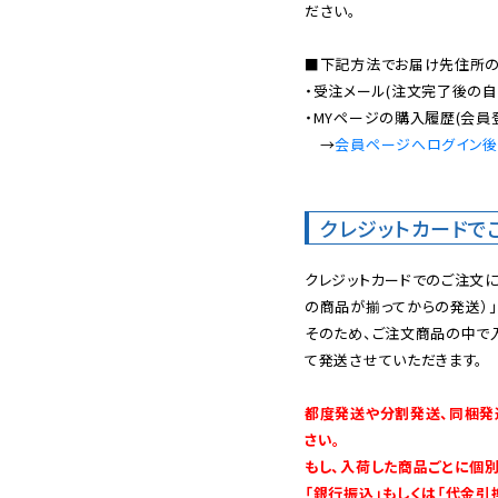
ださい。

■下記方法でお届け先住所の確
・受注メール(注文完了後の自
・MYページの購入履歴(会員
　→
会員ページへログイン
クレジットカードで
クレジットカードでのご注文
の商品が揃ってからの発送）」
そのため、ご注文商品の中で
て発送させていただきます。

都度発送や分割発送、同梱発
さい。

もし、入荷した商品ごとに個
「銀行振込」もしくは「代金引