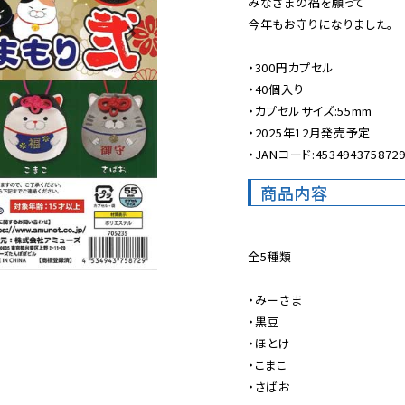
みなさまの福を願って

今年もお守りになりました。

・300円カプセル

・40個入り

・カプセルサイズ:55mm

・2025年12月発売予定

・JANコード:453494375872
商品内容
全5種類

・みーさま

・黒豆

・ほとけ

・こまこ

・さばお
