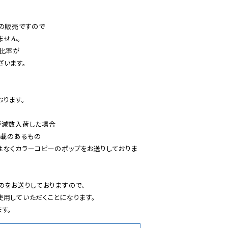
の販売ですので

せん。

比率が

います。

ります。

減数入荷した場合

載のあるもの

はなくカラーコピーのポップをお送りしておりま
のをお送りしておりますので、

用していただくことになります。

す。