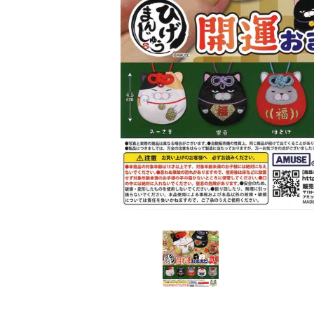
レンタル
景品・玩具・文具
販促用カプセルトイ
よくあるご質問
ご利用ガイド
06-6282-7659