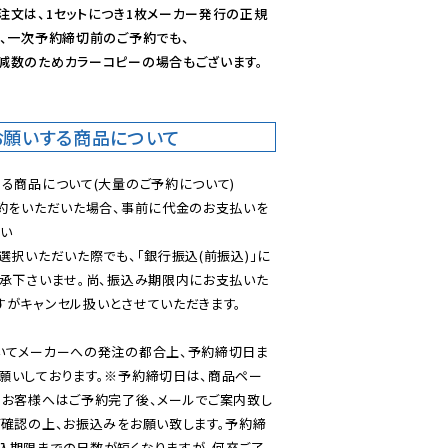
注文は、1セットにつき1枚メーカー発行の正規
、一次予約締切前のご予約でも、

減数のためカラーコピーの場合もございます。
お願いする商品について
る商品について(大量のご予約について)

予約をいただいた場合、事前に代金のお支払いを
い

選択いただいた際でも、「銀行振込(前振込)」に
了承下さいませ。尚、振込み期限内にお支払いた
がキャンセル扱いとさせていただきます。

いてメーカーへの発注の都合上、予約締切日ま
願いしております。※予約締切日は、商品ペー
のお客様へはご予約完了後、メールでご案内致し
ご確認の上、お振込みをお願い致します。予約締
込期限までの日数が短くなりますが、何卒ご了