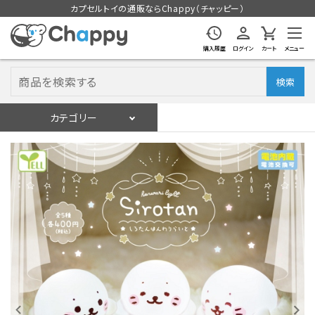
カプセルトイの通販ならChappy（チャッピー）
購入履歴
ログイン
カート
メニュー
検索
カテゴリー
入荷スケジュール
ログイン
会員登録
入荷スケジュールをチェック
カプセルトイマシン本体
カプセルトイ
販促用空カプセル