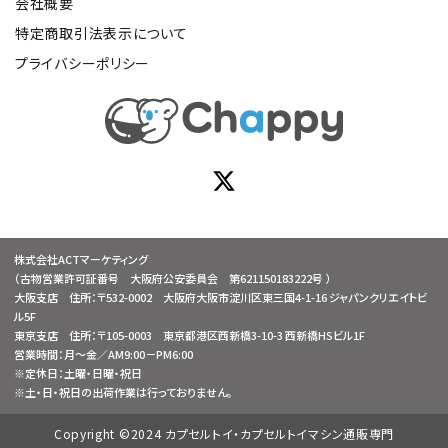
会社概要
特定商取引法表示について
プライバシーポリシー
株式会社ACTマーケティング
（古物営業許可証番号 大阪府公安委員会 第621150183222号 ）
大阪支店 住所：〒532-0002 大阪府大阪市淀川区東三国4-1-16 ジャパンクリエイトビ
ル5F
東京支店 住所：〒105-0003 東京都港区西新橋3-10-3 西新橋HSビル1F
営業時間：月～金／AM9:00－PM6:00
※定休日：土曜・日曜・祝日
※土・日・祝日の出荷作業は行っておりません。
Copyright ©2024 カプセルトイ・カプセルトイマシン通販専門