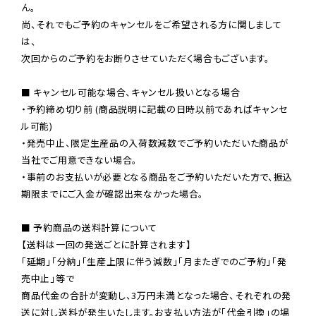
ん。

尚、それでもご予約のキャンセルをご希望される方に関しまして
は、

次回からのご予約をお断りさせていただく場合もございます。

■ キャンセル可能な場合、キャンセル扱いとなる場合

・予約締め切り前 (商品説明に記載の日時以前であればキャンセ
ル可能)

・発売中止、限定生産品の入荷数減数でご予約いただいた商品が
当社でご用意できない場合。

・事前のお支払いが必要となる商品をご予約いただいた方で、振込
期限までにご入金が確認出来なかった場合。

■ 予約商品の送料計算について

【送料は一回の発送ごとに計算されます】

「延期」「分納」「生産上限に伴う減数」「月またぎでのご予約」「発
売中止」等で

商品代金の合計が変動し、3万円未満となった場合、それぞれの発
送に対し送料が発生いたします。お支払い方法が「代金引換」の場