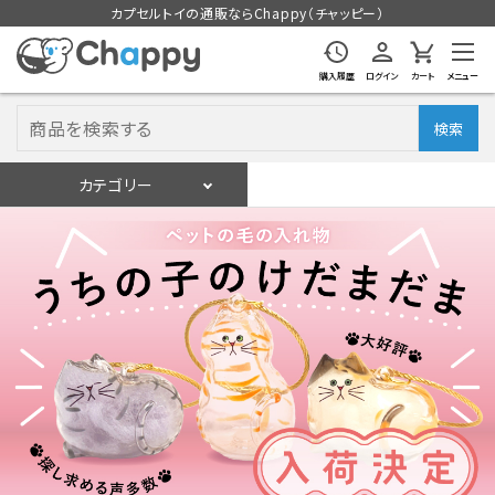
カプセルトイの通販ならChappy（チャッピー）
購入履歴
ログイン
カート
メニュー
検索
カテゴリー
入荷スケジュール
ログイン
会員登録
入荷スケジュールをチェック
カプセルトイマシン本体
カプセルトイ
販促用空カプセル