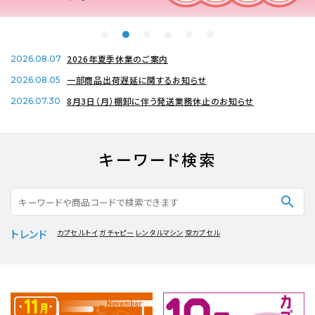
レンタル
2026年夏季休業のご案内
2026.08.07
景品・玩具・文具
一部商品出荷遅延に関するお知らせ
2026.08.05
販促用カプセルトイ
8月3日（月）棚卸に伴う発送業務休止のお知らせ
2026.07.30
キーワード検索
よくあるご質問
search
ご利用ガイド
トレンド
カプセルトイ
ガチャピー
レンタルマシン
空カプセル
06-6282-7659