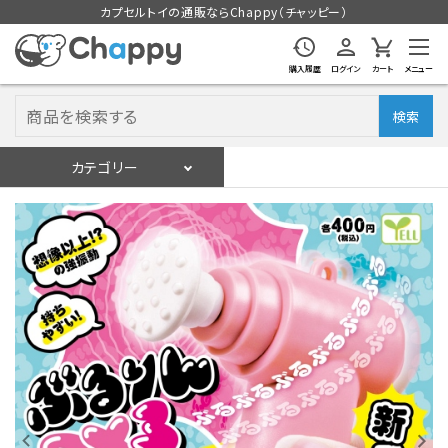
カプセルトイの通販ならChappy（チャッピー）
購入履歴
ログイン
カート
メニュー
検索
カテゴリー
入荷スケジュール
ログイン
会員登録
入荷スケジュールをチェック
カプセルトイマシン本体
カプセルトイ
販促用空カプセル