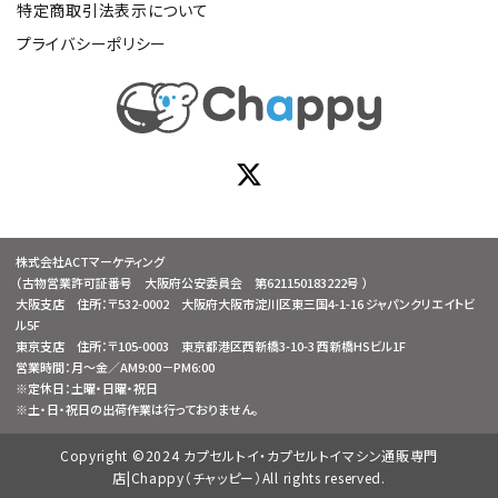
特定商取引法表示について
プライバシーポリシー
株式会社ACTマーケティング
（古物営業許可証番号 大阪府公安委員会 第621150183222号 ）
大阪支店 住所：〒532-0002 大阪府大阪市淀川区東三国4-1-16 ジャパンクリエイトビ
ル5F
東京支店 住所：〒105-0003 東京都港区西新橋3-10-3 西新橋HSビル1F
営業時間：月～金／AM9:00－PM6:00
※定休日：土曜・日曜・祝日
※土・日・祝日の出荷作業は行っておりません。
Copyright ©2024 カプセルトイ・カプセルトイマシン通販専門
店|Chappy（チャッピー）All rights reserved.