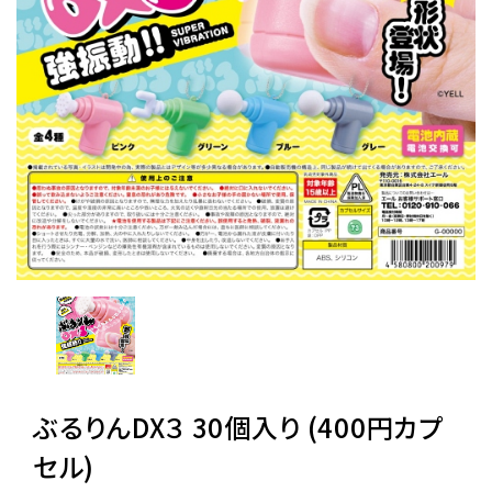
レンタル
景品・玩具・文具
販促用カプセルトイ
よくあるご質問
ご利用ガイド
06-6282-7659
ぶるりんDX３ 30個入り (400円カプ
セル)