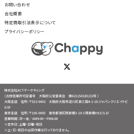
お問い合わせ
会社概要
特定商取引法表示について
プライバシーポリシー
株式会社ACTマーケティング
（古物営業許可証番号 大阪府公安委員会 第621150183222号 ）
大阪支店 住所：〒532-0002 大阪府大阪市淀川区東三国4-1-16 ジャパンクリエイトビ
ル5F
東京支店 住所：〒105-0003 東京都港区西新橋3-10-3 西新橋HSビル1F
営業時間：月～金／AM9:00－PM6:00
※定休日：土曜・日曜・祝日
※土・日・祝日の出荷作業は行っておりません。