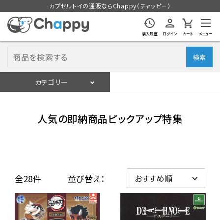
カプセルトイの通販ならChappy（チャッピー）
購入履歴
ログイン
カート
メニュー
検索
カテゴリー
入荷スケジュール
ログイン
会員登録
人気の即納商品ピックアップ特集
入荷スケジュールをチェック
カプセルトイマシン本体
全28件
並び替え：
カプセルトイ
販促用空カプセル