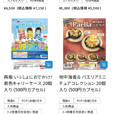
カプセル入り
400円商品
カプセル入り
500円商品
¥6,500
(税込価格
¥7,150
)
¥5,000
(税込価格
¥5,500
)
再販 いっしょにおでかけ！
地中海香る パエリアミニ
君色キャリーケース 20個
チュアコレクション 20個
入り (500円カプセル)
入り (500円カプセル)
発送A
POP（台紙)付き
発送A
POP（台紙)付き
人気商品
人気商品
3-4営業日を目安に発送
3-4営業日を目安に発送