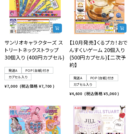
サンリオキャラクターズ ス
【10月発売】くるプカ！おで
トリートネックストラップ
んすくいゲーム 20個入り
30個入り (400円カプセル)
(500円カプセル)【二次予
約】
発送A
POP（台紙)付き
カプセル入り
発送A
POP（台紙)付き
カプセル入り
¥7,000
(税込価格
¥7,700
)
¥4,600
(税込価格
¥5,060
)