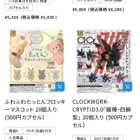
3-4営業日を目安に発送
カプセル入り
¥5,800
(税込価格
¥6,380
)
¥5,300
(税込価格
¥5,830
)
ふわふわたっとんフロッキ
CLOCKWORK-
ーマスコット 20個入り
CRYPTID3.0「龍種・四脚
(500円カプセル)
型」 20個入り (500円カプ
セル)
発送A
POP（台紙)付き
人気商品
発送A
POP（台紙)付き