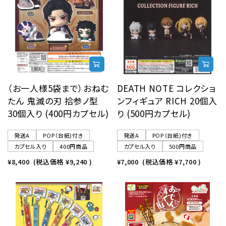
レンタル
景品・玩具・文具
販促用カプセルトイ
（お一人様5袋まで）おねむ
DEATH NOTE コレクショ
たん 鬼滅の刃 拾参ノ型
ンフィギュア RICH 20個入
30個入り (400円カプセル)
り (500円カプセル)
よくあるご質問
発送A
POP（台紙)付き
発送A
POP（台紙)付き
カプセル入り
400円商品
カプセル入り
500円商品
ご利用ガイド
¥8,400
(税込価格
¥9,240
)
¥7,000
(税込価格
¥7,700
)
06-6282-7659