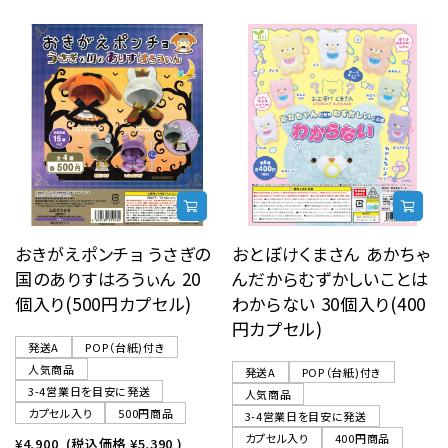
おきがえポンチョ うさぎの
おとぼけくまさん あかちゃ
国のありすはろうぃん 20
んだからむずかしいことは
個入り(500円カプセル)
わからない 30個入り(400
円カプセル)
発送A
POP（台紙)付き
人気商品
発送A
POP（台紙)付き
3-4営業日を目安に発送
人気商品
カプセル入り
500円商品
3-4営業日を目安に発送
カプセル入り
400円商品
¥4,900
(税込価格
¥5,390
)