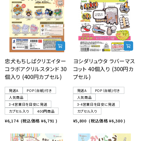
忠犬もちしばクリエイター
ヨシダリュウタ ラバーマス
コラボアクリルスタンド 30
コット 40個入り (300円カ
個入り (400円カプセル)
プセル)
発送A
POP（台紙)付き
発送A
POP（台紙)付き
人気商品
人気商品
3-4営業日を目安に発送
3-4営業日を目安に発送
カプセル入り
400円商品
カプセル入り
¥6,174
(税込価格
¥6,791
)
¥5,800
(税込価格
¥6,380
)