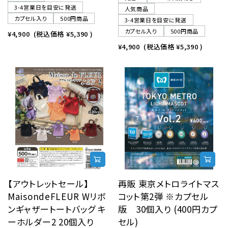
3-4営業日を目安に発送
人気商品
カプセル入り
500円商品
3-4営業日を目安に発送
カプセル入り
500円商品
¥4,900
(税込価格
¥5,390
)
¥4,900
(税込価格
¥5,390
)
【アウトレットセール】
再販 東京メトロライトマス
MaisondeFLEUR Wリボ
コット第2弾 ※カプセル
ンギャザートートバッグ キ
版 30個入り (400円カプ
ーホルダー2 20個入り
セル)