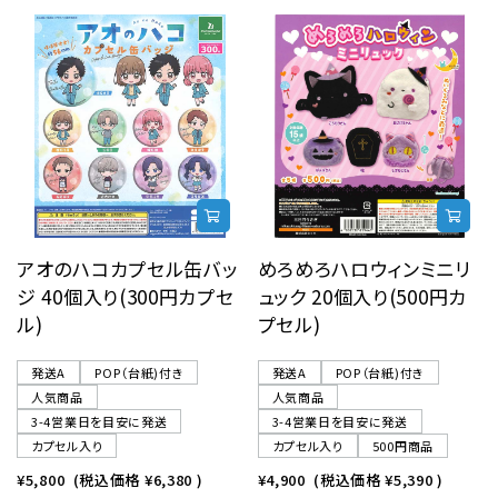
アオのハコカプセル缶バッ
めろめろハロウィンミニリ
ジ 40個入り(300円カプセ
ュック 20個入り(500円カ
ル)
プセル)
発送A
POP（台紙)付き
発送A
POP（台紙)付き
人気商品
人気商品
3-4営業日を目安に発送
3-4営業日を目安に発送
カプセル入り
カプセル入り
500円商品
¥5,800
(税込価格
¥6,380
)
¥4,900
(税込価格
¥5,390
)