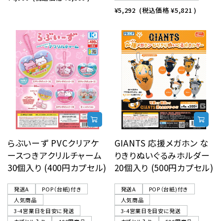
¥5,292
(税込価格
¥5,821
)
らぶいーず PVCクリアケ
GIANTS 応援メガホン な
ースつきアクリルチャーム
りきりぬいぐるみホルダー
30個入り (400円カプセル)
20個入り (500円カプセル)
発送A
POP（台紙)付き
発送A
POP（台紙)付き
人気商品
人気商品
3-4営業日を目安に発送
3-4営業日を目安に発送