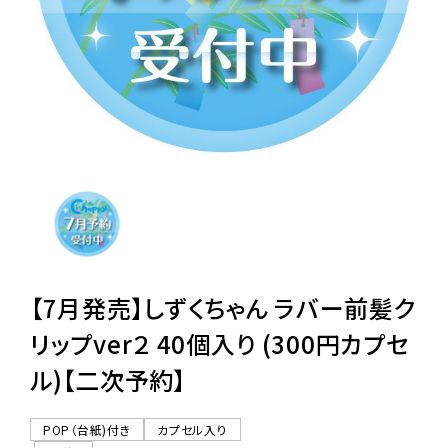
レンタル
景品・玩具・文具
販促用カプセルトイ
よくあるご質問
ご利用ガイド
【7月発売】しずくちゃん ラバー前髪ク
リップver２ 40個入り (300円カプセ
ル)【二次予約】
06-6282-7659
POP（台紙)付き
カプセル入り