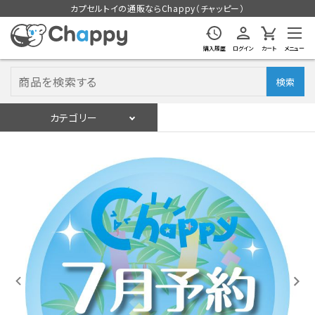
カプセルトイの通販ならChappy（チャッピー）
購入履歴
ログイン
カート
メニュー
検索
カテゴリー
入荷スケジュール
ログイン
会員登録
入荷スケジュールをチェック
カプセルトイマシン本体
カプセルトイ
販促用空カプセル