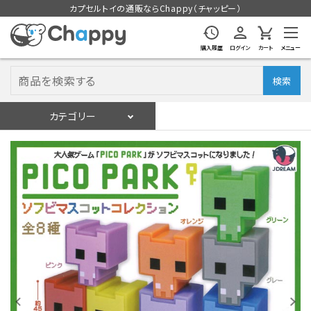
カプセルトイの通販ならChappy（チャッピー）
購入履歴
ログイン
カート
メニュー
検索
カテゴリー
入荷スケジュール
ログイン
会員登録
入荷スケジュールをチェック
カプセルトイマシン本体
カプセルトイ
販促用空カプセル