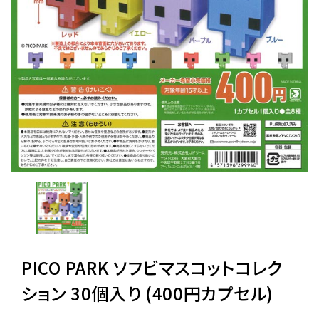
レンタル
景品・玩具・文具
販促用カプセルトイ
よくあるご質問
ご利用ガイド
PICO PARK ソフビマスコットコレク
06-6282-7659
ション 30個入り (400円カプセル)