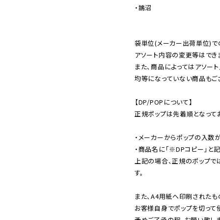
・鵠沼

袋単位(メーカー出荷単位)で
アソート内容の変更等はできま
また、商品によってはアソート
均等になっていない商品もござ
【DP/POPについて】

正規ポップは先着順となってお
・メーカーからポップの入数が
・商品名に「※DPコピー」と記
上記の場合、正規のポップで
す。

また、A4用紙へ印刷されたも
お客様自身でポップを切って使
予めご了承の程、お願い致しま