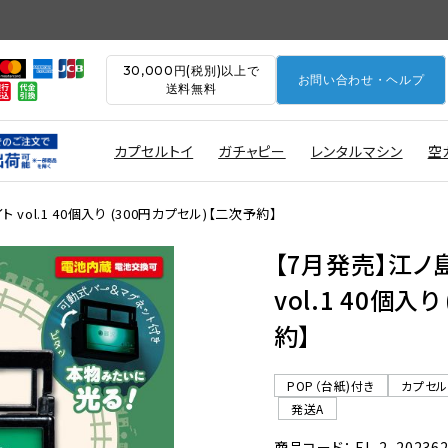
30,000円(税別)以上で
お問い合わせ・ヘルプ
送料無料
カプセルトイ
ガチャピー
レンタルマシン
空
vol.1 40個入り (300円カプセル)【二次予約】
【7月発売】江ノ
vol.1 40個入
約】
POP（台紙)付き
カプセ
発送A
商品コード： EL-2_20236