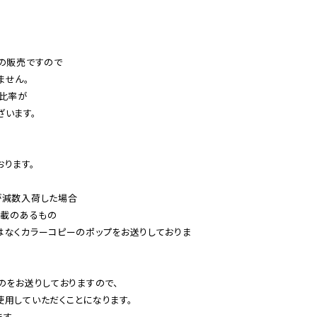
の販売ですので

せん。

比率が

います。

ります。

減数入荷した場合

載のあるもの

はなくカラーコピーのポップをお送りしておりま
のをお送りしておりますので、

用していただくことになります。

す。