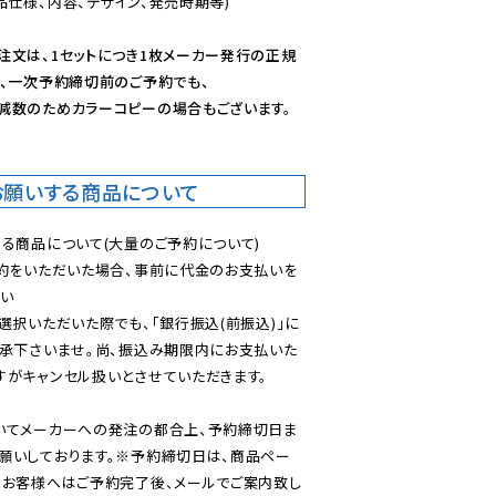
仕様、内容、デザイン、発売時期等)

注文は、1セットにつき1枚メーカー発行の正規
、一次予約締切前のご予約でも、

減数のためカラーコピーの場合もございます。
お願いする商品について
る商品について(大量のご予約について)

予約をいただいた場合、事前に代金のお支払いを
い

選択いただいた際でも、「銀行振込(前振込)」に
了承下さいませ。尚、振込み期限内にお支払いた
がキャンセル扱いとさせていただきます。

いてメーカーへの発注の都合上、予約締切日ま
願いしております。※予約締切日は、商品ペー
のお客様へはご予約完了後、メールでご案内致し