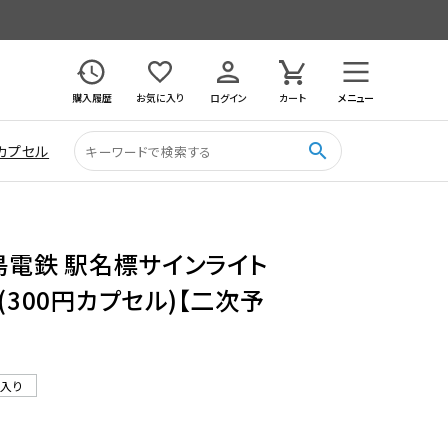
購入履歴
お気に入り
ログイン
カート
メニュー
search
カプセル
島電鉄 駅名標サインライト
り (300円カプセル)【二次予
ル入り
2