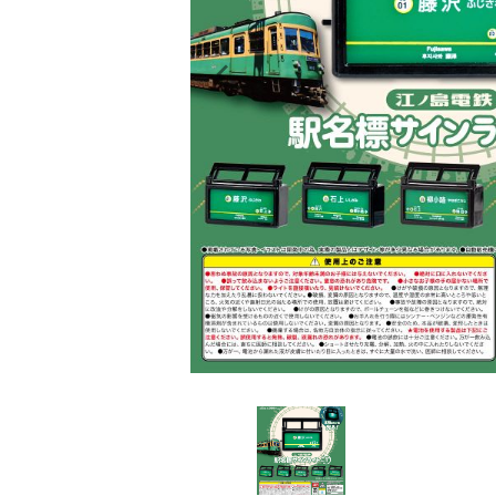
レンタル
景品・玩具・文具
販促用カプセルトイ
よくあるご質問
ご利用ガイド
06-6282-7659