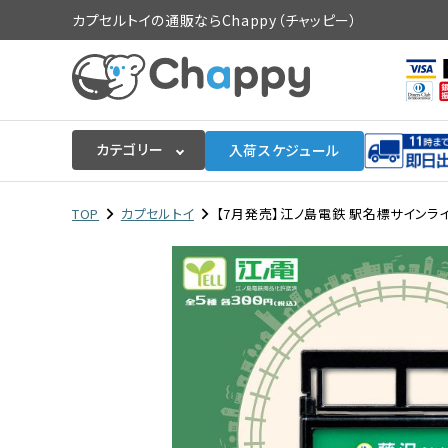
カプセルトイの通販ならChappy（チャッピー）
カテゴリー
入荷スケジュール
ログイン
会員登録
TOP
カプセルトイ
【7月発売】江ノ島電鉄 駅名標サインライト 
入荷スケジュールをチェック
カプセルトイマシン本体
カプセルトイ
販促用空カプセル