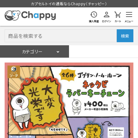
カプセルトイの通販ならChappy（チャッピー）
購入履歴
ログイン
カート
メニュー
検索
カテゴリー
入荷スケジュール
ログイン
会員登録
入荷スケジュールをチェック
カプセルトイマシン本体
カプセルトイ
販促用空カプセル