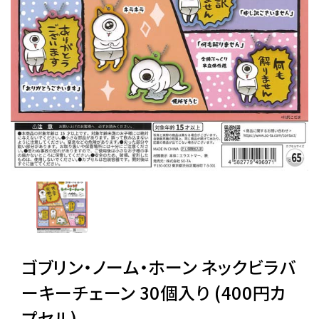
レンタル
景品・玩具・文具
販促用カプセルトイ
よくあるご質問
ご利用ガイド
ゴブリン・ノーム・ホーン ネックビラバ
06-6282-7659
ーキーチェーン 30個入り (400円カ
プセル)