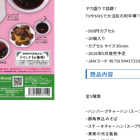
デカ盛りで話題！

TVやSNSで大注目の町中華「
・500円カプセル

・20個入り

・カプセルサイズ:65mm

・2026年5月発売予定

・JANコード:457019443715
商品内容
全5種類

・ハンバーグチャーハン（スープ
・豚角煮込みそば

・ステーキチャーハン（スープ付
・東東の光る看板
