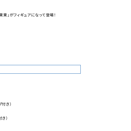
東東」がフィギュアになって登場！

0
付き）

き）
