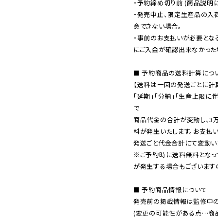
・予約締め切り前 (商品説明
・発売中止、限定生産品の入
意できない場合。

・事前のお支払いが必要とな
にご入金が確認出来なかった場
■ 予約商品の送料計算につい
【送料は一回の発送ごとに計算
「延期」「分納」「生産上限に
で

商品代金の合計が変動し、3
料が発生いたします。お支払
※ご予約時に送料無料となっ
が発生する場合もございます
■ 予約商品情報について

発売前の掲載情報は監修中の
(変更の可能性がある点…商品