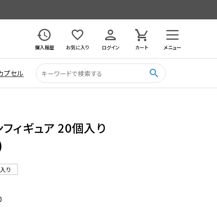
購入履歴
お気に入り
ログイン
カート
メニュー
search
カプセル
フィギュア 20個入り
)
ル入り
0