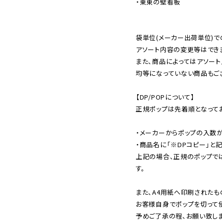
・東東の壁看板

袋単位(メーカー出荷単位)で
アソート内容の変更等はできま
また、商品によってはアソート
均等になっていない商品もござ
【DP/POPについて】

正規ポップは先着順となってお
・メーカーからポップの入数が
・商品名に「※DPコピー」と記
上記の場合、正規のポップで
す。

また、A4用紙へ印刷されたも
お客様自身でポップを切って使
予めご了承の程、お願い致しま