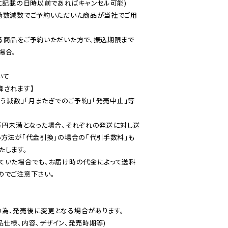
に記載の日時以前であればキャンセル可能)

荷数減数でご予約いただいた商品が当社でご用
る商品をご予約いただいた方で、振込期限まで
合。

て

されます】

伴う減数」「月またぎでのご予約」「発売中止」等
万円未満となった場合、それぞれの発送に対し送
い方法が「代金引換」の場合の「代引手数料」も
ていた場合でも、お届け時の代金によって送料
のでご注意下さい。
為、発売後に変更となる場合があります。

仕様、内容、デザイン、発売時期等)
