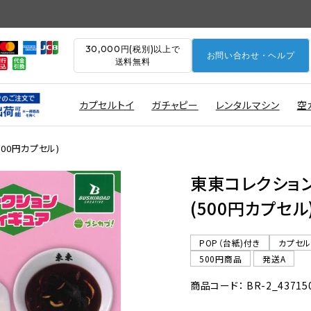
30,000円(税別)以上で
お問い合わせ・ヘルプ
送料無料
カプセルトイ
ガチャピー
レンタルマシン
空
500円カプセル)
東東コレクション
(500円カプセル
POP（台紙)付き
カプセ
500円商品
発送A
商品コード： BR-2_43715