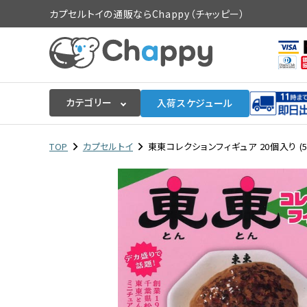
カプセルトイの通販ならChappy（チャッピー）
カテゴリー
入荷スケジュール
ログイン
会員登録
TOP
カプセルトイ
東東コレクションフィギュア 20個入り (
入荷スケジュールをチェック
カプセルトイマシン本体
カプセルトイ
販促用空カプセル