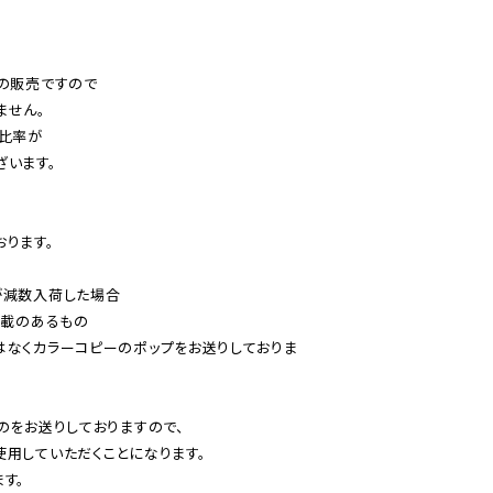
の販売ですので

せん。

比率が

います。

ります。

減数入荷した場合

載のあるもの

はなくカラーコピーのポップをお送りしておりま
のをお送りしておりますので、

用していただくことになります。

す。