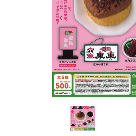
レンタル
景品・玩具・文具
販促用カプセルトイ
よくあるご質問
ご利用ガイド
06-6282-7659