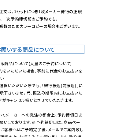
注文は、1セットにつき1枚メーカー発行の正規
、一次予約締切前のご予約でも、

減数のためカラーコピーの場合もございます。
お願いする商品について
る商品について(大量のご予約について)

予約をいただいた場合、事前に代金のお支払いを
い

選択いただいた際でも、「銀行振込(前振込)」に
了承下さいませ。尚、振込み期限内にお支払いた
がキャンセル扱いとさせていただきます。

いてメーカーへの発注の都合上、予約締切日ま
願いしております。※予約締切日は、商品ペー
のお客様へはご予約完了後、メールでご案内致し
ご確認の上、お振込みをお願い致します。予約締