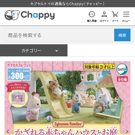
カプセルトイの通販ならChappy（チャッピー）
購入履歴
ログイン
カート
メニュー
検索
カテゴリー
入荷スケジュール
ログイン
会員登録
入荷スケジュールをチェック
カプセルトイマシン本体
カプセルトイ
販促用空カプセル