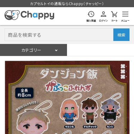
カプセルトイの通販ならChappy（チャッピー）
購入履歴
ログイン
カート
メニュー
検索
カテゴリー
入荷スケジュール
ログイン
会員登録
入荷スケジュールをチェック
カプセルトイマシン本体
カプセルトイ
販促用空カプセル