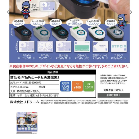
レンタル
景品・玩具・文具
販促用カプセルトイ
よくあるご質問
ご利用ガイド
06-6282-7659