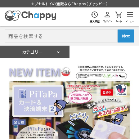
カプセルトイの通販ならChappy（チャッピー）
購入履歴
ログイン
カート
メニュー
検索
カテゴリー
入荷スケジュール
ログイン
会員登録
入荷スケジュールをチェック
カプセルトイマシン本体
カプセルトイ
販促用空カプセル