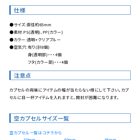
仕様
●サイズ:直径約65mm

●素材:PS(透明)、PP(カラー)

●カラー:透明+クリアブルー

●空気穴:有り(計8個)

 　　　　身(透明部)・・・4個

 　　　　フタ(カラー部)・・・4個
注意点
カプセルの両端にアイテムの幅が当たらない様にして下さい。カプ
セルに目一杯アイテムを入れますと、開封が困難になります。
空カプセルサイズ一覧
空カプセル一覧はコチラから
30mm
40mm
46mm