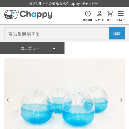
カプセルトイの通販ならChappy（チャッピー）
購入履歴
ログイン
カート
メニュー
検索
カテゴリー
入荷スケジュール
ログイン
会員登録
入荷スケジュールをチェック
カプセルトイマシン本体
カプセルトイ
販促用空カプセル