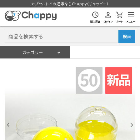
カプセルトイの通販ならChappy（チャッピー）
購入履歴
ログイン
カート
メニュー
検索
カテゴリー
入荷スケジュール
ログイン
会員登録
入荷スケジュールをチェック
カプセルトイマシン本体
カプセルトイ
販促用空カプセル