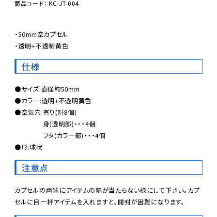
商品コード： KC-JT-004
・50mm空カプセル

・透明+不透明黄色
仕様
●サイズ:直径約50mm

●カラー:透明+不透明黄色

●空気穴:有り(計8個)

 　　　　身(透明部)・・・4個

 　　　　フタ(カラー部)・・・4個

●形:球状
注意点
カプセルの両端にアイテムの幅が当たらない様にして下さい。カプ
セルに目一杯アイテムを入れますと、開封が困難になります。