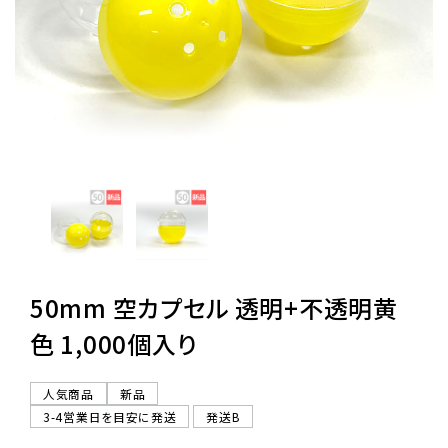
レンタル
景品・玩具・文具
販促用カプセルトイ
よくあるご質問
ご利用ガイド
50mm 空カプセル 透明+不透明黄
色 1,000個入り
06-6282-7659
人気商品
新品
3-4営業日を目安に発送
発送B