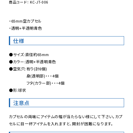
商品コード： KC-JT-006
・65mm空カプセル

・透明+半透明青色
仕様
●サイズ:直径約65mm

●カラー:透明+半透明青色

●空気穴:有り(計8個)

 　　　　身(透明部)・・・4個

 　　　　フタ(カラー部)・・・4個

●形:球状
注意点
カプセルの両端にアイテムの幅が当たらない様にして下さい。カプ
セルに目一杯アイテムを入れますと、開封が困難になります。