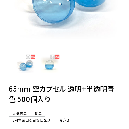
レンタル
景品・玩具・文具
販促用カプセルトイ
よくあるご質問
ご利用ガイド
65mm 空カプセル 透明+半透明青
色 500個入り
06-6282-7659
人気商品
新品
3-4営業日を目安に発送
発送B