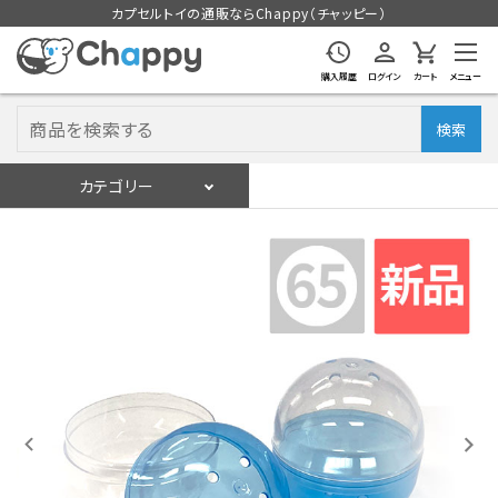
カプセルトイの通販ならChappy（チャッピー）
購入履歴
ログイン
カート
メニュー
検索
カテゴリー
入荷スケジュール
ログイン
会員登録
入荷スケジュールをチェック
カプセルトイマシン本体
カプセルトイ
販促用空カプセル