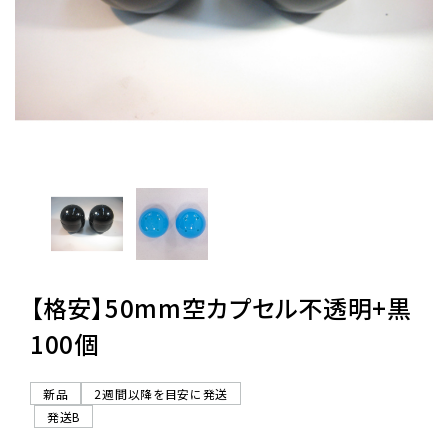
レンタル
景品・玩具・文具
販促用カプセルトイ
よくあるご質問
ご利用ガイド
【格安】50mm空カプセル不透明+黒
100個
06-6282-7659
新品
2週間以降を目安に発送
発送B