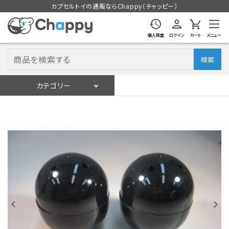
カプセルトイの通販ならChappy（チャッピー）
購入履歴
ログイン
カート
メニュー
検索
カテゴリー
入荷スケジュール
ログイン
会員登録
入荷スケジュールをチェック
カプセルトイマシン本体
カプセルトイ
販促用空カプセル