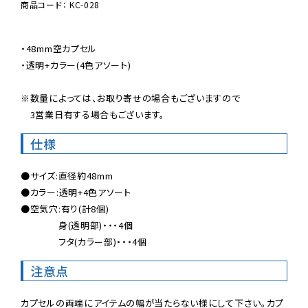
商品コード： KC-028
・48mm空カプセル

・透明+カラー(4色アソート)

※数量によっては、お取り寄せの場合もございますので

　3営業日有する場合もございます。
仕様
●サイズ:直径約48mm

●カラー:透明+4色アソート

●空気穴:有り(計8個)

　　　　身(透明部)・・・4個

　　　　フタ(カラー部)・・・4個
注意点
カプセルの両端にアイテムの幅が当たらない様にして下さい。カプ