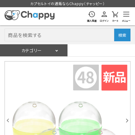
カプセルトイの通販ならChappy（チャッピー）
購入履歴
ログイン
カート
メニュー
検索
カテゴリー
入荷スケジュール
ログイン
会員登録
入荷スケジュールをチェック
カプセルトイマシン本体
カプセルトイ
販促用空カプセル