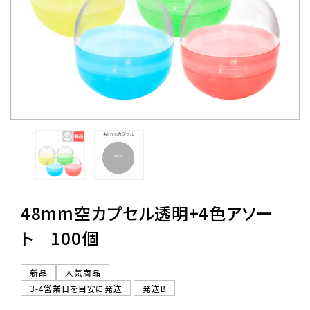
レンタル
景品・玩具・文具
販促用カプセルトイ
よくあるご質問
ご利用ガイド
48mm空カプセル透明+4色アソー
ト 100個
06-6282-7659
新品
人気商品
3-4営業日を目安に発送
発送B