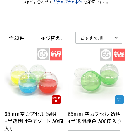
いませ。 合わせて
ガチャガチャ本体
も如何ですか。
レンタル
景品・玩具・文具
全22件
並び替え：
販促用カプセルトイ
よくあるご質問
ご利用ガイド
SOLD
OUT
06-6282-7659
65mm空カプセル 透明
65mm 空カプセル 透明
+半透明 4色アソート 50個
+半透明緑色 500個入り
入り