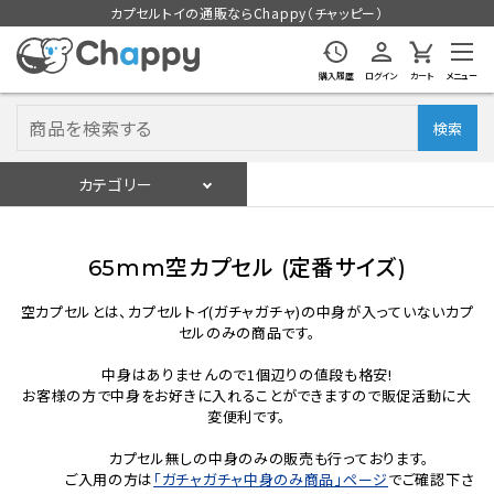
カプセルトイの通販ならChappy（チャッピー）
購入履歴
ログイン
カート
メニュー
検索
カテゴリー
入荷スケジュール
ログイン
会員登録
65mm空カプセル (定番サイズ)
入荷スケジュールをチェック
空カプセルとは、カプセルトイ(ガチャガチャ)の中身が入っていないカプ
セルのみの商品です。
カプセルトイマシン本体
中身はありませんので1個辺りの値段も格安!
お客様の方で中身をお好きに入れることができますので販促活動に大
変便利です。
カプセルトイ
カプセル無しの中身のみの販売も行っております。
ご入用の方は
「ガチャガチャ中身のみ商品」ページ
でご確認下さ
販促用空カプセル