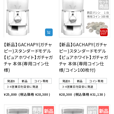
レンタル
景品・玩具・文具
SOLD
OUT
販促用カプセルトイ
【新品】GACHAPY(ガチャ
【新品】GACHAPY(ガチャ
ピー)スタンダードモデル
ピー)スタンダードモデル
【ピュアホワイト】ガチャガ
【ピュアホワイト】ガチャガ
よくあるご質問
チャ 本体(専用コイン仕
チャ 本体(専用コイン仕
様)
様/コイン100枚付)
ご利用ガイド
発送B
新品
コイン専用
発送B
新品
コイン専用
3-4営業日を目安に発送
3-4営業日を目安に発送
¥25,800
(税込価格
¥28,380
)
¥28,300
(税込価格
¥31,130
)
06-6282-7659