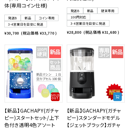
体(専用コイン仕様)
発送B
新品
硬貨専用
100円対応
発送B
新品
コイン専用
3-4営業日を目安に発送
3-4営業日を目安に発送
¥28,800
(税込価格
¥31,680
)
¥30,700
(税込価格
¥33,770
)
SOLD
OUT
【新品】GACHAPY(ガチャ
【新品】GACHAPY(ガチャ
ピー)スタートセット/上下
ピー)スタンダードモデル
色付き透明4色アソート
【ジェットブラック】ガチャ