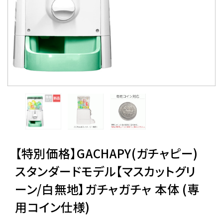
レンタル
景品・玩具・文具
販促用カプセルトイ
よくあるご質問
ご利用ガイド
【特別価格】GACHAPY(ガチャピー)
スタンダードモデル【マスカットグリ
ーン/白無地】ガチャガチャ 本体 (専
06-6282-7659
用コイン仕様)