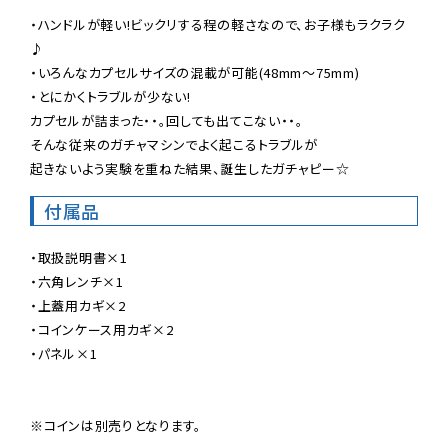
・ハンドルが軽い!ビックリする程の軽さなので、お子様もラクラク
♪

・いろんなカプセルサイズの混載が可能(48mm〜75mm)

・とにかくトラブルが少ない!

カプセルが詰まった・・。回しても出てこない・・。

そんな従来のガチャマシンでよく起こるトラブルが

起きないよう実験を重ねた結果、誕生したガチャピー☆
付属品
・取扱説明書×1

・六角レンチ×1

・上蓋用カギ×2

・コインケース用カギ×2

・パネル×1

※コインは別売りとなります。
