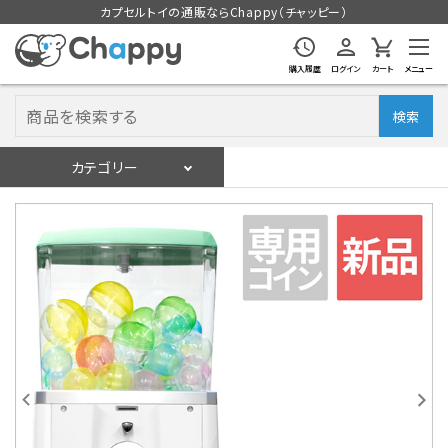
カプセルトイの通販ならChappy（チャッピー）
購入履歴
ログイン
カート
メニュー
検索
カテゴリー
入荷スケジュール
ログイン
会員登録
入荷スケジュールをチェック
カプセルトイマシン本体
カプセルトイ
販促用空カプセル