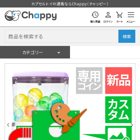
カプセルトイの通販ならChappy（チャッピー）
購入履歴
ログイン
カート
メニュー
検索
カテゴリー
入荷スケジュール
ログイン
会員登録
入荷スケジュールをチェック
カプセルトイマシン本体
カプセルトイ
販促用空カプセル