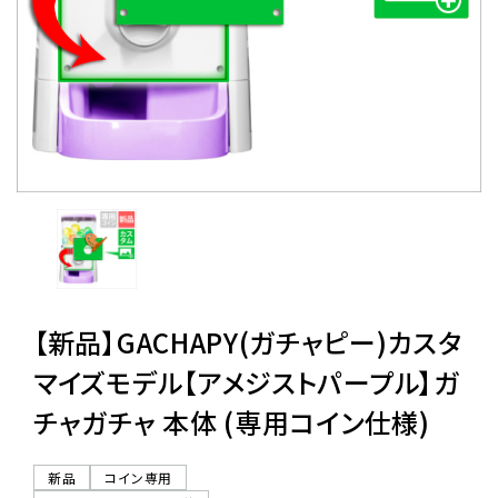
レンタル
景品・玩具・文具
販促用カプセルトイ
よくあるご質問
ご利用ガイド
【新品】GACHAPY(ガチャピー)カスタ
マイズモデル【アメジストパープル】ガ
チャガチャ 本体 (専用コイン仕様)
06-6282-7659
新品
コイン専用