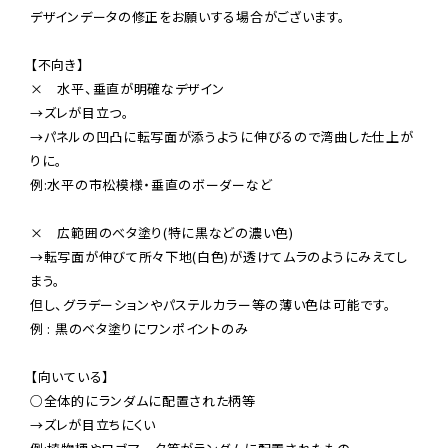
デザインデータの修正をお願いする場合がございます。

【不向き】

×　水平、垂直が明確なデザイン

→ズレが目立つ。

→パネルの凹凸に転写面が添うように伸びるので湾曲した仕上が
りに。

例:水平の市松模様・垂直のボーダーなど

×　広範囲のべタ塗り(特に黒などの濃い色)

→転写面が伸びて所々下地(白色)が透けてムラのようにみえてし
まう。

但し、グラデーションやパステルカラー等の薄い色は可能です。

例 : 黒のベタ塗りにワンポイントのみ

【向いている】

○全体的にランダムに配置された柄等

→ズレが目立ちにくい
