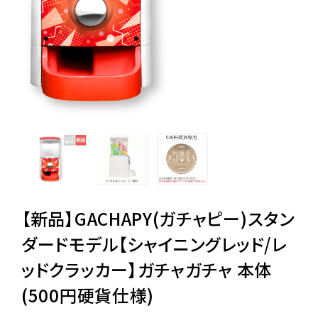
レンタル
景品・玩具・文具
販促用カプセルトイ
よくあるご質問
ご利用ガイド
【新品】GACHAPY(ガチャピー)スタン
ダードモデル【シャイニングレッド/レ
ッドクラッカー】ガチャガチャ 本体
06-6282-7659
(500円硬貨仕様)