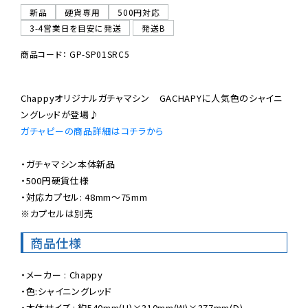
新品
硬貨専用
500円対応
3-4営業日を目安に発送
発送B
商品コード： GP-SP01SRC5
Chappyオリジナルガチャマシン　GACHAPYに人気色のシャイニ
ガチャピーの商品詳細はコチラから
・ガチャマシン本体新品

・500円硬貨仕様

※カプセルは別売
商品仕様
・メーカー : Chappy

・色:シャイニングレッド

・本体サイズ : 約540mm(H)×310mm(W)×377mm(D)
