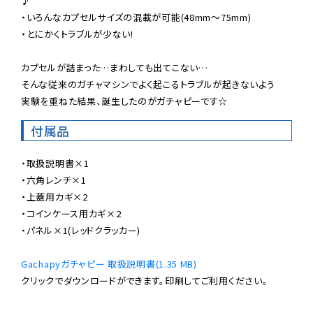
♪

・いろんなカプセルサイズの混載が可能(48mm〜75mm)

・とにかくトラブルが少ない!

カプセルが詰まった…まわしても出てこない…

そんな従来のガチャマシンでよく起こるトラブルが起きないよう

実験を重ねた結果、誕生したのがガチャピーです☆
付属品
・取扱説明書×1

・六角レンチ×1

・上蓋用カギ×2

・コインケース用カギ×2

・パネル×1(レッドクラッカー)

Gachapyガチャピー 取扱説明書(1.35 MB)