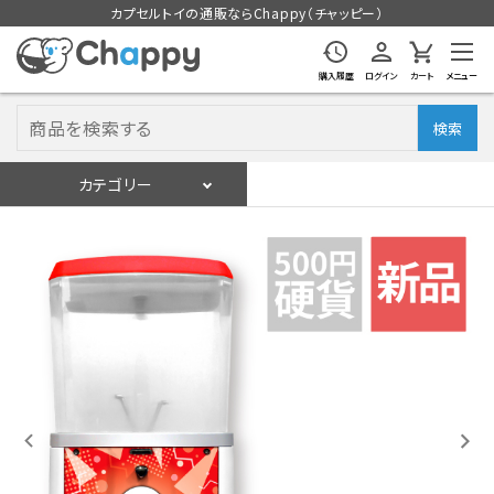
カプセルトイの通販ならChappy（チャッピー）
購入履歴
ログイン
カート
メニュー
検索
カテゴリー
入荷スケジュール
ログイン
会員登録
入荷スケジュールをチェック
カプセルトイマシン本体
カプセルトイ
販促用空カプセル