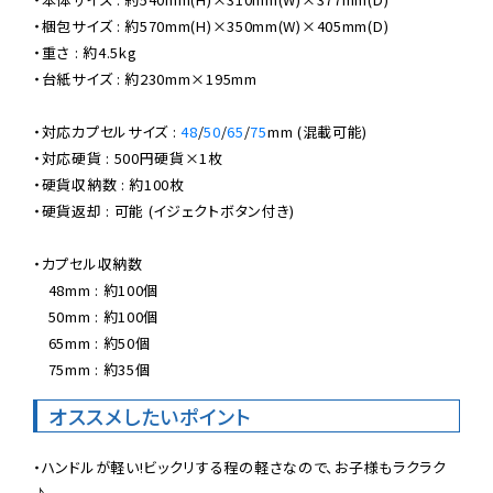
・梱包サイズ : 約570mm(H)×350mm(W)×405mm(D)

・重さ : 約4.5kg

・台紙サイズ : 約230mm×195mm

・対応カプセルサイズ : 
48
/
50
/
65
/
75
mm (混載可能)

・対応硬貨 : 500円硬貨×1枚

・硬貨収納数 : 約100枚

・硬貨返却 : 可能 (イジェクトボタン付き)

・カプセル収納数

　48mm : 約100個

　50mm : 約100個

　65mm : 約50個

　75mm : 約35個
オススメしたいポイント
・ハンドルが軽い!ビックリする程の軽さなので、お子様もラクラク