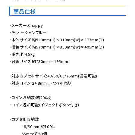
商品仕様
・メーカー:Chappy

・色:オーシャンブルー

・本体サイズ:約540mm(H)×310mm(W)×377mm(D)

・梱包サイズ:約570mm(H)×350mm(W)×405mm(D)

・重さ:約4.5kg

・台紙サイズ:約230mm×195mm

・対応カプセルサイズ:48/50/65/75mm(混載可能)

・対応コイン:24.8mmコイン(別売り)

・コイン収納数:約200枚

・コイン返却可能(イジェクトボタン付き)

・カプセル収納数

　　　48/50mm:約100個

　　　65mm:約50個
