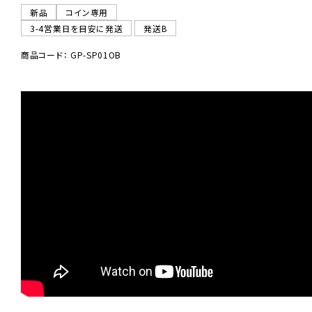
新品
コイン専用
3-4営業日を目安に発送
発送B
商品コード： GP-SP01OB