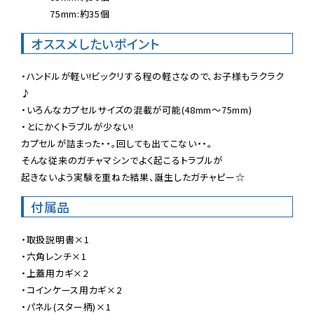
　　　75mm:約35個
オススメしたいポイント
・ハンドルが軽い!ビックリする程の軽さなので、お子様もラクラク
♪

・いろんなカプセルサイズの混載が可能(48mm〜75mm)

・とにかくトラブルが少ない!

カプセルが詰まった・・。回しても出てこない・・。

そんな従来のガチャマシンでよく起こるトラブルが

起きないよう実験を重ねた結果、誕生したガチャピー☆
付属品
・取扱説明書×1

・六角レンチ×1

・上蓋用カギ×2

・コインケース用カギ×2

・パネル(スター柄)×1
