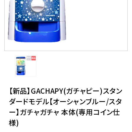
レンタル
景品・玩具・文具
販促用カプセルトイ
よくあるご質問
ご利用ガイド
【新品】GACHAPY(ガチャピー)スタン
ダードモデル【オーシャンブルー/スタ
ー】ガチャガチャ 本体(専用コイン仕
06-6282-7659
様)