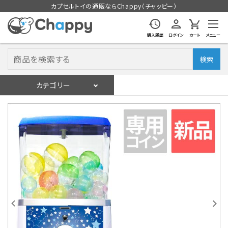
カプセルトイの通販ならChappy（チャッピー）
購入履歴
ログイン
カート
メニュー
検索
カテゴリー
入荷スケジュール
ログイン
会員登録
入荷スケジュールをチェック
カプセルトイマシン本体
カプセルトイ
販促用空カプセル