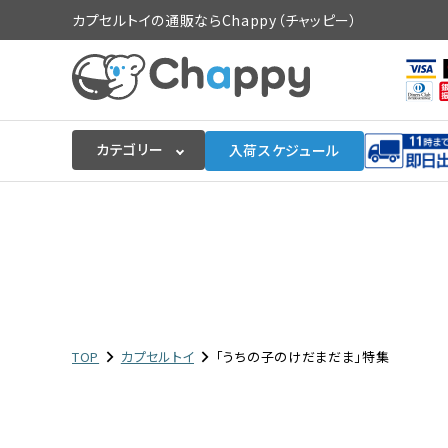
カプセルトイの通販ならChappy（チャッピー）
カテゴリー
入荷スケジュール
ログイン
会員登録
入荷スケジュールをチェック
カプセルトイマシン本体
TOP
カプセルトイ
「うちの子のけだまだま」特集
カプセルトイ
販促用空カプセル