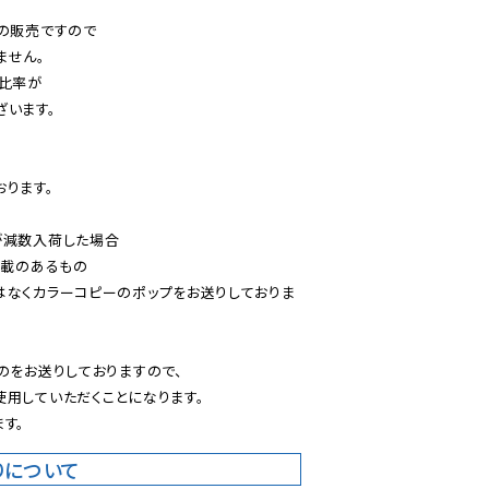
の販売ですので

せん。

比率が

います。

ります。

減数入荷した場合

載のあるもの

はなくカラーコピーのポップをお送りしておりま
のをお送りしておりますので、

用していただくことになります。

す。
りについて