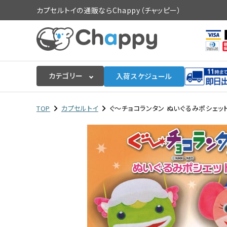
カプセルトイの通販ならChappy（チャッピー）
カテゴリー
入荷スケジュール
ログイン
会員登録
TOP
カプセルトイ
ぐ〜チョコランタン ぬいぐるみポシェット 
入荷スケジュールをチェック
カプセルトイマシン本体
カプセルトイ
販促用空カプセル