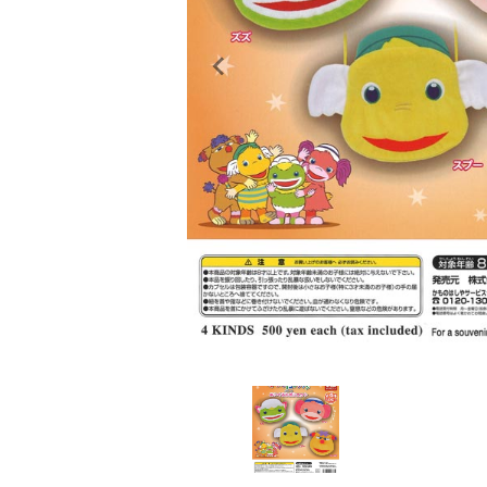
レンタル
景品・玩具・文具
販促用カプセルトイ
よくあるご質問
ご利用ガイド
06-6282-7659