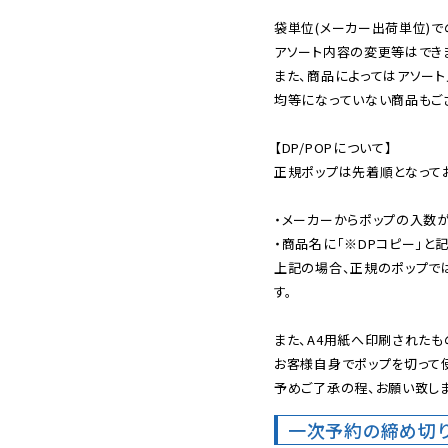
袋単位(メーカー出荷単位)で
アソート内容の変更等はできま
また、商品によってはアソート
均等になっていない商品もござ
【DP/POPについて】

正規ポップは先着順となってお
・メーカーからポップの入数が
・商品名に「※DPコピー」と記
上記の場合、正規のポップで
す。

また、A4用紙へ印刷されたも
お客様自身でポップを切って使
予めご了承の程、お願い致しま
一次予約の締め切