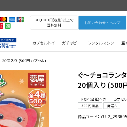
30,000円(税別)以上で
お問い合わせ・ヘルプ
送料無料
カプセルトイ
ガチャピー
レンタルマシン
空
20個入り (500円カプセル)
ぐ〜チョコランタ
20個入り (50
POP（台紙)付き
カプセ
500円商品
発送A
商品コード： YU-2_29369