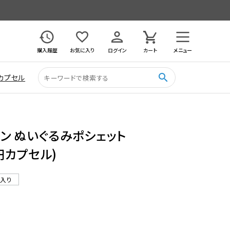
購入履歴
お気に入り
ログイン
カート
メニュー
search
カプセル
ン ぬいぐるみポシェット
0円カプセル)
ル入り
5