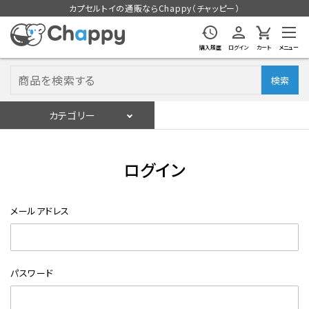
カプセルトイの通販ならChappy（チャッピー）
購入履歴
ログイン
カート
メニュー
検索
カテゴリー
入荷スケジュール
ログイン
会員登録
ログイン
入荷スケジュールをチェック
メールアドレス
カプセルトイマシン本体
カプセルトイ
パスワード
販促用空カプセル