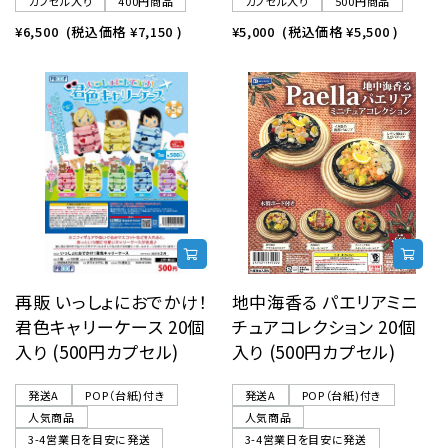
カプセル入り
400円商品
カプセル入り
500円商品
¥6,500
(税込価格
¥7,150
)
¥5,000
(税込価格
¥5,500
)
再販 いっしょにおでかけ！
地中海香る パエリアミニ
君色キャリーケース 20個
チュアコレクション 20個
入り (500円カプセル)
入り (500円カプセル)
発送A
POP（台紙)付き
発送A
POP（台紙)付き
人気商品
人気商品
3-4営業日を目安に発送
3-4営業日を目安に発送