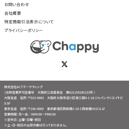
お問い合わせ
会社概要
特定商取引法表示について
プライバシーポリシー
株式会社ACTマーケティング
（古物営業許可証番号 大阪府公安委員会 第621150183222号 ）
大阪支店 住所：〒532-0002 大阪府大阪市淀川区東三国4-1-16 ジャパンクリエイトビ
ル5F
東京支店 住所：〒105-0003 東京都港区西新橋3-10-3 西新橋HSビル1F
営業時間：月～金／AM9:00－PM6:00
※定休日：土曜・日曜・祝日
※土・日・祝日の出荷作業は行っておりません。