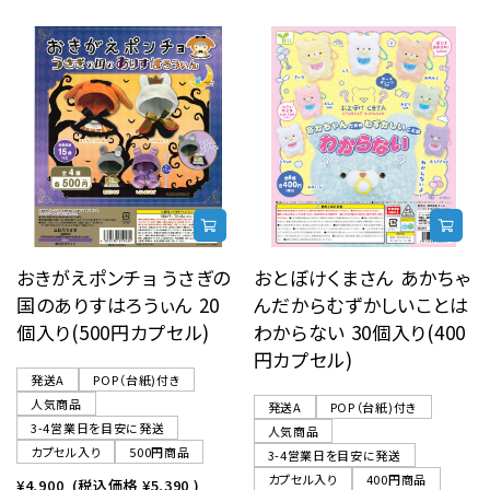
おきがえポンチョ うさぎの
おとぼけくまさん あかちゃ
国のありすはろうぃん 20
んだからむずかしいことは
個入り(500円カプセル)
わからない 30個入り(400
円カプセル)
発送A
POP（台紙)付き
人気商品
発送A
POP（台紙)付き
3-4営業日を目安に発送
人気商品
カプセル入り
500円商品
3-4営業日を目安に発送
カプセル入り
400円商品
¥4,900
(税込価格
¥5,390
)