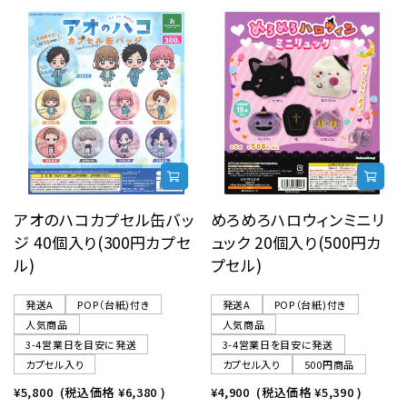
アオのハコカプセル缶バッ
めろめろハロウィンミニリ
ジ 40個入り(300円カプセ
ュック 20個入り(500円カ
ル)
プセル)
発送A
POP（台紙)付き
発送A
POP（台紙)付き
人気商品
人気商品
3-4営業日を目安に発送
3-4営業日を目安に発送
カプセル入り
カプセル入り
500円商品
¥5,800
(税込価格
¥6,380
)
¥4,900
(税込価格
¥5,390
)