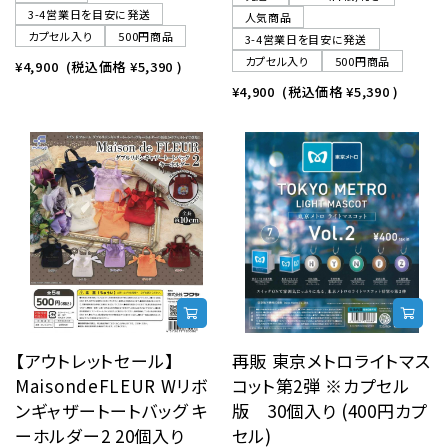
3-4営業日を目安に発送
人気商品
カプセル入り
500円商品
3-4営業日を目安に発送
カプセル入り
500円商品
¥4,900
(税込価格
¥5,390
)
¥4,900
(税込価格
¥5,390
)
【アウトレットセール】
再販 東京メトロライトマス
MaisondeFLEUR Wリボ
コット第2弾 ※カプセル
ンギャザートートバッグ キ
版 30個入り (400円カプ
ーホルダー2 20個入り
セル)