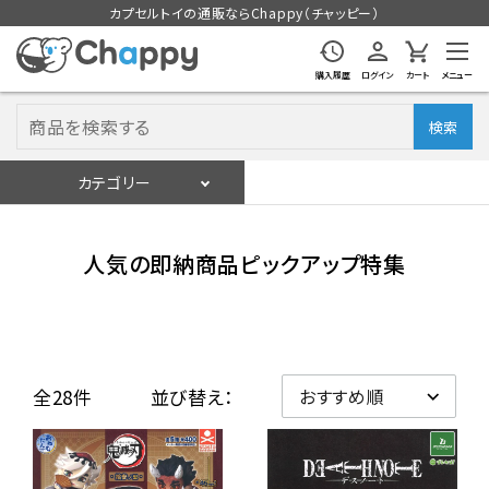
カプセルトイの通販ならChappy（チャッピー）
購入履歴
ログイン
カート
メニュー
検索
カテゴリー
入荷スケジュール
ログイン
会員登録
人気の即納商品ピックアップ特集
入荷スケジュールをチェック
カプセルトイマシン本体
全28件
並び替え：
カプセルトイ
販促用空カプセル