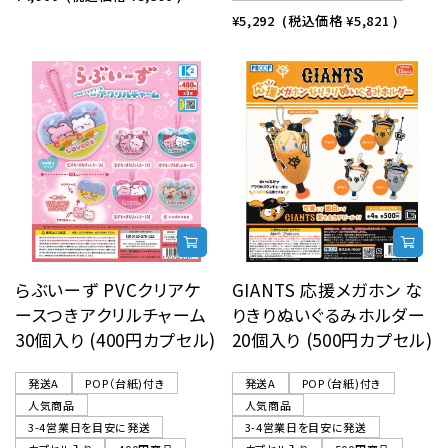
¥5,292
(税込価格
¥5,821
)
らぶいーず PVCクリアケ
GIANTS 応援メガホン な
ースつきアクリルチャーム
りきりぬいぐるみホルダー
30個入り (400円カプセル)
20個入り (500円カプセル)
発送A
POP（台紙)付き
発送A
POP（台紙)付き
人気商品
人気商品
3-4営業日を目安に発送
3-4営業日を目安に発送