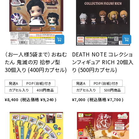
レンタル
景品・玩具・文具
販促用カプセルトイ
（お一人様5袋まで）おねむ
DEATH NOTE コレクショ
たん 鬼滅の刃 拾参ノ型
ンフィギュア RICH 20個入
30個入り (400円カプセル)
り (500円カプセル)
よくあるご質問
発送A
POP（台紙)付き
発送A
POP（台紙)付き
カプセル入り
400円商品
カプセル入り
500円商品
ご利用ガイド
¥8,400
(税込価格
¥9,240
)
¥7,000
(税込価格
¥7,700
)
06-6282-7659