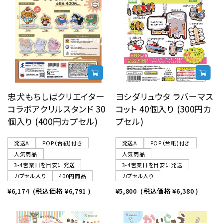
忠犬もちしばクリエイター
ヨシダリュウタ ラバーマス
コラボアクリルスタンド 30
コット 40個入り (300円カ
個入り (400円カプセル)
プセル)
発送A
POP（台紙)付き
発送A
POP（台紙)付き
人気商品
人気商品
3-4営業日を目安に発送
3-4営業日を目安に発送
カプセル入り
400円商品
カプセル入り
¥6,174
(税込価格
¥6,791
)
¥5,800
(税込価格
¥6,380
)