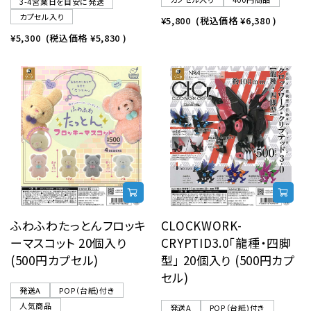
3-4営業日を目安に発送
カプセル入り
¥5,800
(税込価格
¥6,380
)
¥5,300
(税込価格
¥5,830
)
ふわふわたっとんフロッキ
CLOCKWORK-
ーマスコット 20個入り
CRYPTID3.0「龍種・四脚
(500円カプセル)
型」 20個入り (500円カプ
セル)
発送A
POP（台紙)付き
人気商品
発送A
POP（台紙)付き