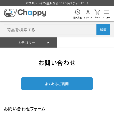
カプセルトイの通販ならChappy（チャッピー）
購入履歴
ログイン
カート
メニュー
検索
カテゴリー
入荷スケジュール
ログイン
会員登録
お問い合わせ
入荷スケジュールをチェック
よくあるご質問
カプセルトイマシン本体
カプセルトイ
お問い合わせフォーム
販促用空カプセル