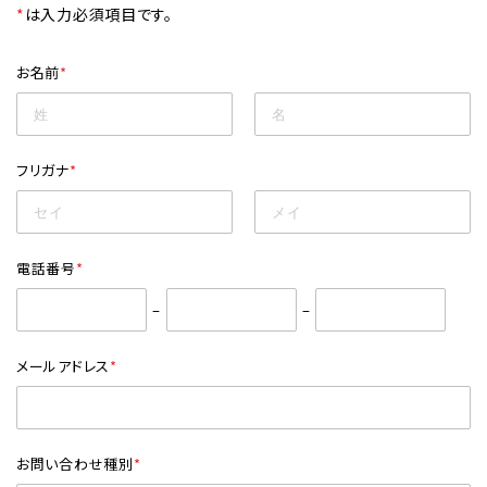
*
は入力必須項目です。
レンタル
お名前
*
景品・玩具・文具
販促用カプセルトイ
フリガナ
*
よくあるご質問
電話番号
*
–
–
ご利用ガイド
メールアドレス
*
06-6282-7659
お問い合わせ種別
*