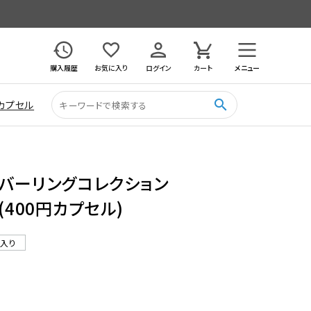
購入履歴
お気に入り
ログイン
カート
メニュー
search
カプセル
ラバーリングコレクション
り (400円カプセル)
ル入り