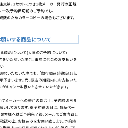
注文は、1セットにつき1枚メーカー発行の正規
、一次予約締切前のご予約でも、

減数のためカラーコピーの場合もございます。
お願いする商品について
る商品について(大量のご予約について)

予約をいただいた場合、事前に代金のお支払いを
い

選択いただいた際でも、「銀行振込(前振込)」に
了承下さいませ。尚、振込み期限内にお支払いた
がキャンセル扱いとさせていただきます。

いてメーカーへの発注の都合上、予約締切日ま
願いしております。※予約締切日は、商品ペー
のお客様へはご予約完了後、メールでご案内致し
ご確認の上、お振込みをお願い致します。予約締
込期限までの日数が短くなりますが、何卒ご了