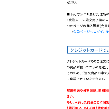
ださい。

■下記方法でお届け先住所の確
・受注メール(注文完了後の自
・MYページの購入履歴(会員
　→
会員ページへログイン
クレジットカードで
クレジットカードでのご注文
の商品が揃ってからの発送）」
そのため、ご注文商品の中で
て発送させていただきます。

都度発送や分割発送、同梱発
さい。

もし、入荷した商品ごとに個
「銀行振込」もしくは「代金引