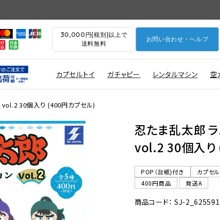
30,000円(税別)以上で
お問い合わせ・ヘルプ
送料無料
カプセルトイ
ガチャピー
レンタルマシン
空
l.2 30個入り (400円カプセル)
忍たま乱太郎 
vol.2 30個入
POP（台紙)付き
カプセ
400円商品
発送A
商品コード： SJ-2_625591