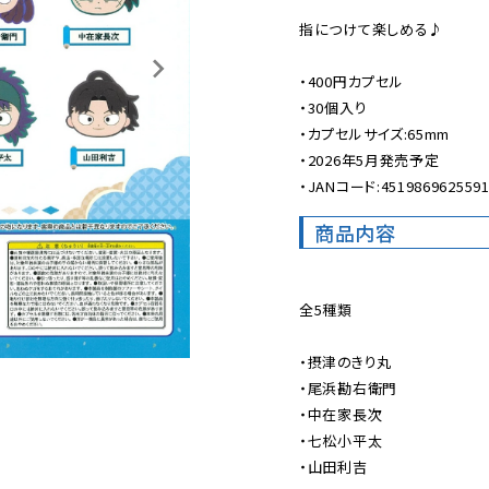
指につけて楽しめる♪

・400円カプセル

・30個入り

・カプセルサイズ:65mm

・2026年5月発売予定

・JANコード:451986962559
商品内容
全5種類

・摂津のきり丸

・尾浜勘右衛門

・中在家長次

・七松小平太

・山田利吉
