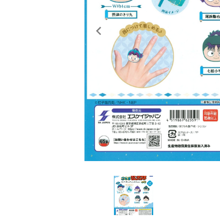
レンタル
景品・玩具・文具
販促用カプセルトイ
よくあるご質問
ご利用ガイド
06-6282-7659