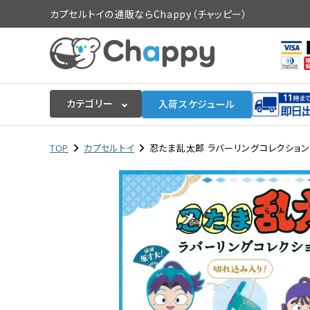
カプセルトイの通販ならChappy（チャッピー）
カテゴリー
入荷スケジュール
ログイン
会員登録
TOP
カプセルトイ
忍たま乱太郎 ラバーリングコレクション vo
入荷スケジュールをチェック
カプセルトイマシン本体
カプセルトイ
販促用空カプセル