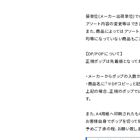
袋単位(メーカー出荷単位)で
アソート内容の変更等はできま
また、商品によってはアソート
均等になっていない商品もござ
【DP/POPについて】

正規ポップは先着順となってお
・メーカーからポップの入数が
・商品名に「※DPコピー」と記
上記の場合、正規のポップで
す。

また、A4用紙へ印刷されたも
お客様自身でポップを切って使
予めご了承の程、お願い致しま