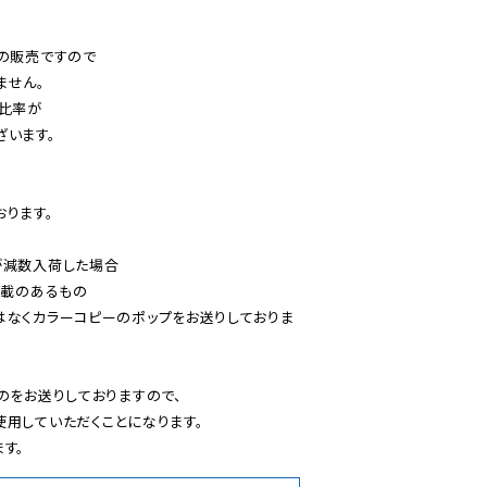
の販売ですので

せん。

比率が

います。

ります。

減数入荷した場合

載のあるもの

はなくカラーコピーのポップをお送りしておりま
のをお送りしておりますので、

用していただくことになります。

す。