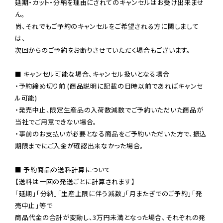
延期・カット・分納を理由にされてのキャンセルはお受け出来ませ
ん。

尚、それでもご予約のキャンセルをご希望される方に関しまして
は、

次回からのご予約をお断りさせていただく場合もございます。

■ キャンセル可能な場合、キャンセル扱いとなる場合

・予約締め切り前 (商品説明に記載の日時以前であればキャンセ
ル可能)

・発売中止、限定生産品の入荷数減数でご予約いただいた商品が
当社でご用意できない場合。

・事前のお支払いが必要となる商品をご予約いただいた方で、振込
期限までにご入金が確認出来なかった場合。

■ 予約商品の送料計算について

【送料は一回の発送ごとに計算されます】

「延期」「分納」「生産上限に伴う減数」「月またぎでのご予約」「発
売中止」等で

商品代金の合計が変動し、3万円未満となった場合、それぞれの発