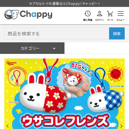
カプセルトイの通販ならChappy（チャッピー）
購入履歴
ログイン
カート
メニュー
検索
カテゴリー
入荷スケジュール
ログイン
会員登録
入荷スケジュールをチェック
カプセルトイマシン本体
カプセルトイ
販促用空カプセル