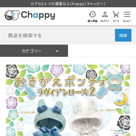
カプセルトイの通販ならChappy（チャッピー）
購入履歴
ログイン
カート
メニュー
検索
カテゴリー
入荷スケジュール
ログイン
会員登録
入荷スケジュールをチェック
カプセルトイマシン本体
カプセルトイ
販促用空カプセル