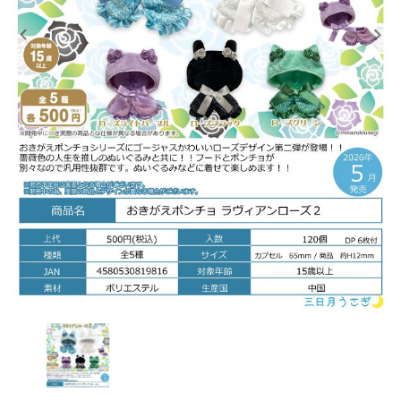
レンタル
景品・玩具・文具
販促用カプセルトイ
よくあるご質問
ご利用ガイド
06-6282-7659