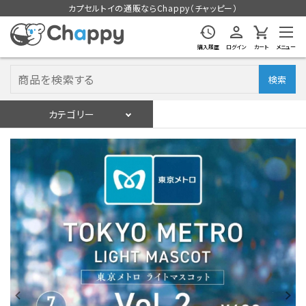
カプセルトイの通販ならChappy（チャッピー）
購入履歴
ログイン
カート
メニュー
検索
カテゴリー
入荷スケジュール
ログイン
会員登録
入荷スケジュールをチェック
カプセルトイマシン本体
カプセルトイ
販促用空カプセル