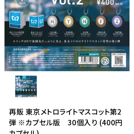
レンタル
景品・玩具・文具
販促用カプセルトイ
よくあるご質問
ご利用ガイド
再販 東京メトロライトマスコット第2
06-6282-7659
弾 ※カプセル版 30個入り (400円
カプセル)