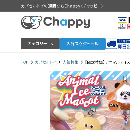
カプセルトイの通販ならChappy（チャッピー）
カテゴリー
入荷スケジュール
ログイン
会員登録
TOP
カプセルトイ
人気特集
【限定特価】アニマルアイスマ
入荷スケジュールをチェック
カプセルトイマシン本体
カプセルトイ
販促用空カプセル