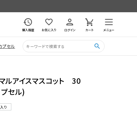
購入履歴
お気に入り
ログイン
カート
メニュー
search
カプセル
マルアイスマスコット 30
カプセル)
ル入り
5