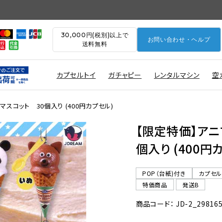
30,000円(税別)以上で
お問い合わせ・ヘルプ
送料無料
カプセルトイ
ガチャピー
レンタルマシン
空
スコット 30個入り (400円カプセル)
【限定特価】アニ
個入り (400円
POP（台紙)付き
カプセ
特価商品
発送B
商品コード： JD-2_29816