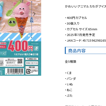
かわいいアニマルたちがアイスに
・400円カプセル

・30個入り

・カプセルサイズ:65mm

・2025年7月発売予定

・JANコード:457159629816
商品内容
全5種類

・くま

・パンダ

・いぬ

・ねこ

・ぶた
