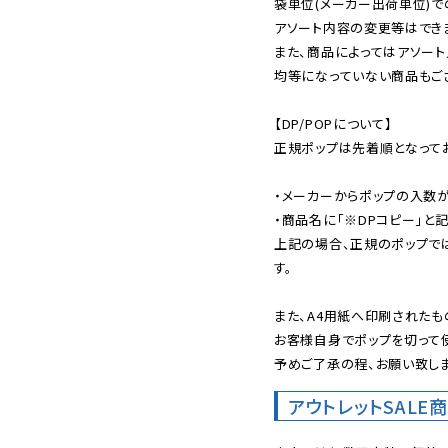
袋単位(メーカー出荷単位)で
アソート内容の変更等はできま
また、商品によってはアソート
均等になっていない商品もござ
【DP/POPについて】

正規ポップは先着順となってお
・メーカーからポップの入数が
・商品名に「※DPコピー」と記
上記の場合、正規のポップで
す。

また、A4用紙へ印刷されたも
お客様自身でポップを切って使
予めご了承の程、お願い致しま
アウトレットSALE