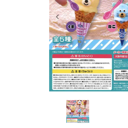
レンタル
景品・玩具・文具
販促用カプセルトイ
よくあるご質問
ご利用ガイド
06-6282-7659