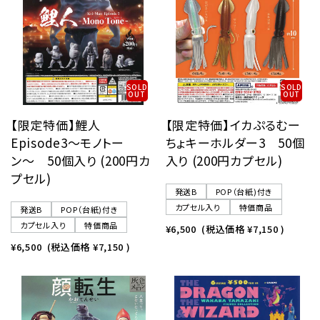
レンタル
景品・玩具・文具
SOLD
SOLD
OUT
OUT
販促用カプセルトイ
【限定特価】鯉人
【限定特価】イカぷるむー
Episode3〜モノトー
ちょキーホルダー3 50個
ン〜 50個入り (200円カ
入り (200円カプセル)
よくあるご質問
プセル)
発送B
POP（台紙)付き
カプセル入り
特価商品
ご利用ガイド
発送B
POP（台紙)付き
カプセル入り
特価商品
¥6,500
(税込価格
¥7,150
)
¥6,500
(税込価格
¥7,150
)
06-6282-7659