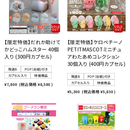
SOLD
SOLD
OUT
OUT
【限定特価】だれか助けて
【限定特価】ケロペチーノ
かどっこハムスター 40個
PETITMASCOTミニチュ
入り (300円カプセル)
アわたあめコレクション
30個入り (400円カプセル)
発送B
POP（台紙)付き
カプセル入り
特価商品
発送B
POP（台紙)付き
カプセル入り
特価商品
¥7,800
(税込価格
¥8,580
)
¥5,300
(税込価格
¥5,830
)