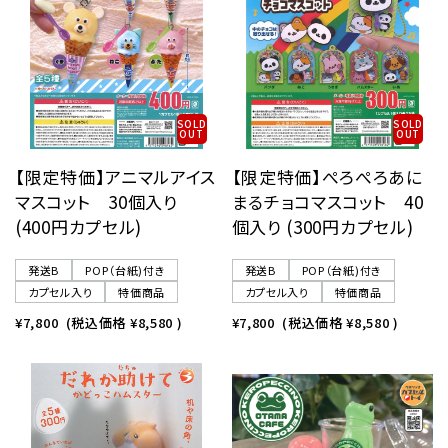
SOLD
SOLD
OUT
OUT
【限定特価】アニマルアイス
【限定特価】ぺろぺろあに
マスコット 30個入り
まるチョコマスコット 40
(400円カプセル)
個入り (300円カプセル)
発送B
POP（台紙)付き
発送B
POP（台紙)付き
カプセル入り
特価商品
カプセル入り
特価商品
¥7,800
(税込価格
¥8,580
)
¥7,800
(税込価格
¥8,580
)