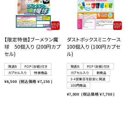
SOLD
SOLD
OUT
OUT
【限定特価】ブーメラン魔
ダストボックスミニケース
球 50個入り (200円カプ
100個入り (100円カプセ
セル)
ル)
発送B
POP（台紙)付き
発送B
POP（台紙)付き
カプセル入り
特価商品
カプセル入り
新商品
3-4営業日を目安に発送
¥6,500
(税込価格
¥7,150
)
100円商品
¥7,000
(税込価格
¥7,700
)