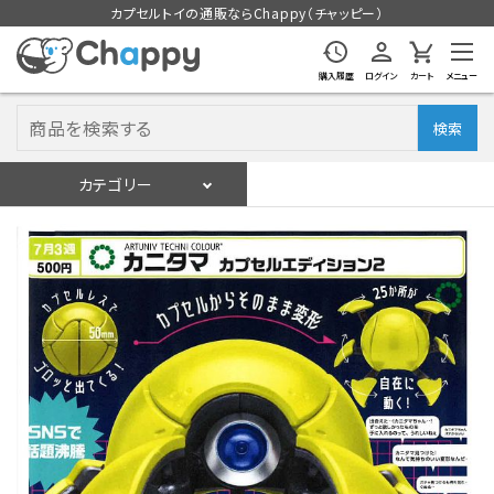
カプセルトイの通販ならChappy（チャッピー）
購入履歴
ログイン
カート
メニュー
検索
カテゴリー
入荷スケジュール
ログイン
会員登録
入荷スケジュールをチェック
カプセルトイマシン本体
カプセルトイ
販促用空カプセル