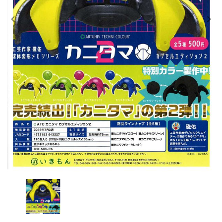
レンタル
景品・玩具・文具
販促用カプセルトイ
よくあるご質問
ご利用ガイド
06-6282-7659