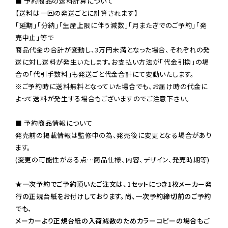
■ 予約商品の送料計算について

【送料は一回の発送ごとに計算されます】

「延期」「分納」「生産上限に伴う減数」「月またぎでのご予約」「発
売中止」等で

商品代金の合計が変動し、3万円未満となった場合、それぞれの発
送に対し送料が発生いたします。お支払い方法が「代金引換」の場
※ご予約時に送料無料となっていた場合でも、お届け時の代金に
よって送料が発生する場合もございますのでご注意下さい。
■ 予約商品情報について

発売前の掲載情報は監修中の為、発売後に変更となる場合があり
ます。

(変更の可能性がある点…商品仕様、内容、デザイン、発売時期等)

★一次予約でご予約頂いたご注文は、1セットにつき1枚メーカー発
行の正規台紙をお付けしております。尚、一次予約締切前のご予約
でも、

メーカーより正規台紙の入荷減数のためカラーコピーの場合もご