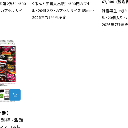
¥7,000
(税込
第2弾！！・500
くるんと宇宙人出現！・500円カプセ
・カプセルサイ
ル・20個入り・カプセルサイズ:65mm・
録音再生できちゃ
2026年7月発売予定...
ル・20個入り・
2026年7月発売
延期】
!激熱柄・激熱
マスコット