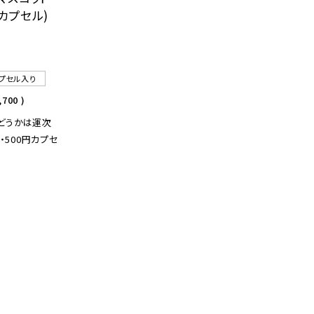
円カプセル)
プセル入り
,700
)
かどうかは運次
!・500円カプセ