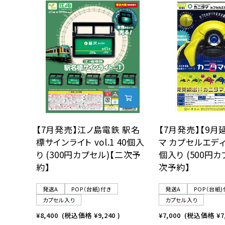
レンタル
景品・玩具・文具
販促用カプセルトイ
よくあるご質問
【7月発売】江ノ島電鉄 駅名
【7月発売】【9月
標サインライト vol.1 40個入
マ カプセルエディ
ご利用ガイド
り (300円カプセル)【二次予
個入り (500円カ
約】
次予約】
06-6282-7659
発送A
POP（台紙)付き
発送A
POP（台紙
カプセル入り
カプセル入り
¥8,400
(税込価格
¥9,240
)
¥7,000
(税込価格
¥7