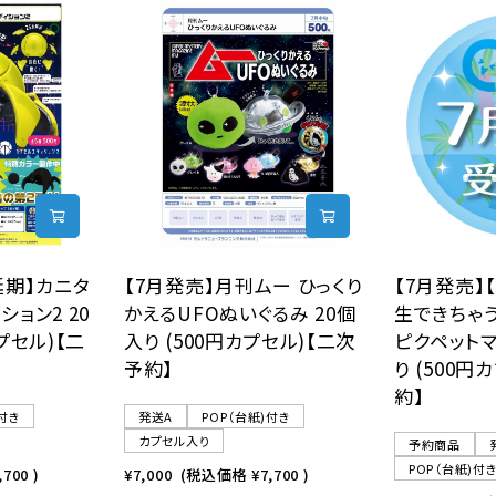
延期】カニタ
【7月発売】月刊ムー ひっくり
【7月発売】
ション2 20
かえるUFOぬいぐるみ 20個
生できちゃ
プセル)【二
入り (500円カプセル)【二次
ピクペットマ
予約】
り (500円
約】
)付き
発送A
POP（台紙)付き
カプセル入り
予約商品
POP（台紙)付
,700
)
¥7,000
(税込価格
¥7,700
)