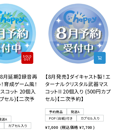
SOLD
OUT
【8月延期】録音再
【8月発売】ダイキャスト製！エ
う！育成ゲーム風！
ターナルクリスタル武器マス
スコット 20個入
コットII 20個入り (500円カプ
カプセル)【二次予
セル)【二次予約】
予約商品
発送A
POP（台紙)付き
カプセル入り
発送A
き
カプセル入り
¥7,000
(税込価格
¥7,700
)