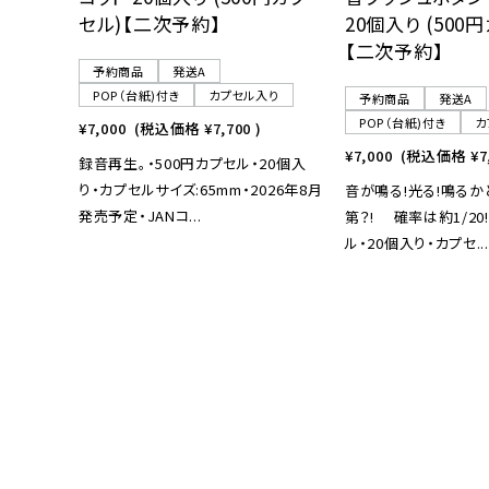
セル)【二次予約】
20個入り (500
【二次予約】
予約商品
発送A
POP（台紙)付き
カプセル入り
予約商品
発送A
POP（台紙)付き
カ
¥7,000
(税込価格
¥7,700
)
¥7,000
(税込価格
¥7
録音再生。・500円カプセル・20個入
り・カプセルサイズ:65mm・2026年8月
音が鳴る!光る!鳴る
発売予定・JANコ...
第？! 確率は約1/20
ル・20個入り・カプセ...